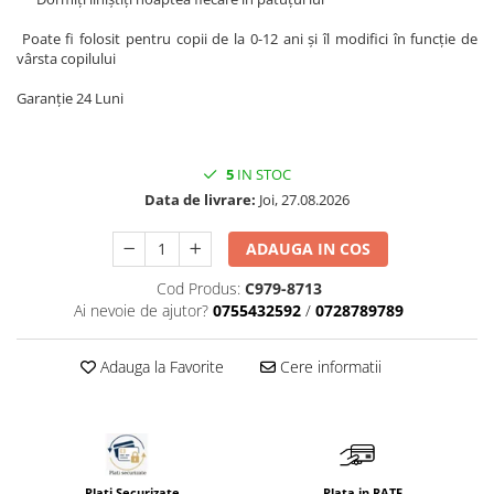
Saltele masa de infasat
Poate fi folosit pentru copii de la 0-12 ani și îl modifici în funcție de
Monitorizare video
vârsta copilului
Perne pentru bebe
Garanție 24 Luni
Pilote
Piscine cu bile
5
IN STOC
Pompe de san
Data de livrare:
Joi, 27.08.2026
Saltele patut
ADAUGA IN COS
Protectie saltea patut
Cod Produs:
C979-8713
Saltele 127x 63 cm
Ai nevoie de ajutor?
0755432592
/
0728789789
Saltele 140x70 cm
Saltele 160x80 cm
Adauga la Favorite
Cere informatii
Saltele120x60 cm
Saltelute de activitati
Tablite magetice si accesorii
Umidificatore
Plati Securizate
Plata in RATE