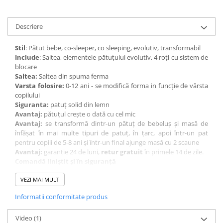
Descriere
Stil
: Pătut bebe, co-sleeper, co sleeping, evolutiv, transformabil
Include
: Saltea, elementele pătuțului evolutiv, 4 roți cu sistem de
blocare
Saltea:
Saltea din spuma ferma
Varsta folosire:
0-12 ani - se modifică forma in funcție de vârsta
copilului
Siguranta:
patuț solid din lemn
Avantaj:
pătuțul crește o dată cu cel mic
Avantaj:
se transformă dintr-un pătuț de bebeluș și masă de
înfășat în mai multe tipuri de patuț, în țarc, apoi într-un pat
pentru copiii de 5-8 ani și într-un final ajunge masă cu 2 scaune
Avantaj:
garanție 24 de luni,
retur gratuit
în primele 14 de zile.
Comandă liniștit și în siguranță
VEZI MAI MULT
Pătuțul Evolutiv 9 în 1
, 129 x 73 x 78 cm, este un pat rotund din
Informatii conformitate produs
lemn masiv, care se transformă dintr-un pătuț de bebeluș și masă
de înfășat, în mai multe tipuri de patuț, într-un țarc, apoi într-un
pat pentru copiii de 5-8 ani și într-un final ajunge masă cu 2
Video
(1)