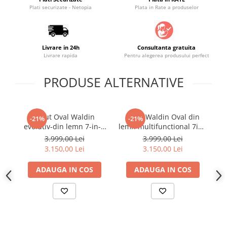
Plati securizate - Netopia
Plata in Rate a produselor
Livrare in 24h
Consultanta gratuita
Livrare rapida
Pentru alegerea produsului perfect
PRODUSE ALTERNATIVE
Patut Oval Waldin
Patut Waldin Oval din
Pa
-21%
-21%
evolutiv-din lemn 7-in-1
lemn multifunctional 7in1
ev
cu saltea -natural
cu saltea ALB
3.999,00 Lei
3.999,00 Lei
3.150,00 Lei
3.150,00 Lei
ADAUGA IN COS
ADAUGA IN COS