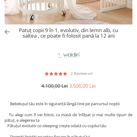
Alte jucarii bebe
Cosmetice naturale
Genti plimbare/scutece
Baldachine
Jucarii de dentitie
Rucsac transport copii
Halate si Prosoape
Jucarii Smart
Bumpere si aparatori pat
Accesorii scaune auto
Ingrijire bebelusi
Jucării de plus
Carusele si lampi de veghe
Carucioare Reversibile
Patuț copii 9 în 1, evolutiv, din lemn alb, cu
Jucarii de baie
Masinute
saltea , ce poate fi folosit pană la 12 ani
Comode
Huse scaune auto
MODA COPII
Universul Grimms
Covorase de joaca
MARSUPII
Fetite
Decoratiuni si alte articole
Oglinzi retrovizoare
Ochelari de soare copii
Fotolii alaptat
Incaltaminte
Scaune rotative
Baieti
Fotolii si scaune copii
2 Review-uri
Olite si reductoare wc
Leagane si balansoare
4.100,00 Lei
3.500,00 Lei
Paturi si museline
Accesorii Leagane
Perne anti-colici
Balansoare bebelusi
Bebelușul tău este în siguranță lângă tine pe parcursul nopții
Leagane electrice
Saci de dormit
Tu alegi cum îl vei folosi, ca masă de înfășat și mai multe tipuri de
Learning tower
Scutece premium
pătuț, e alegerea ta
Lenjerii de pat
Pătuțul evolutiv co-sleeping crește odată cu copilul tău
Sisteme de infasare
Mese de infasat
Dormiți liniștiți noaptea fiecare în pătuțul lui