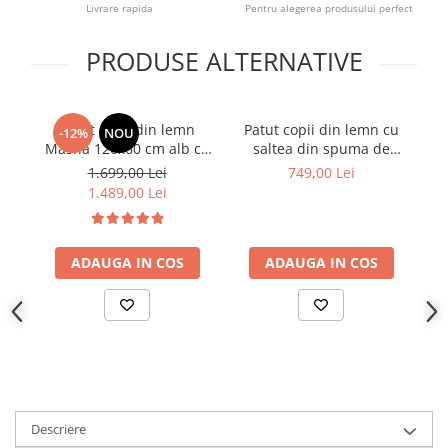
Livrare rapida
Pentru alegerea produsului perfect
PRODUSE ALTERNATIVE
Patut copii din lemn
Patut copii din lemn cu
-12%
NOU
Masha 120x60 cm alb cu
saltea din spuma de
e
sertar si saltea
cocos - LITTLE PRINCE
1.699,00 Lei
749,00 Lei
1.489,00 Lei
ADAUGA IN COS
ADAUGA IN COS
Descriere