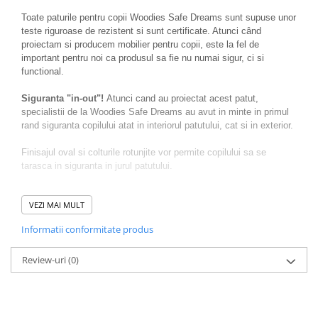
Toate paturile pentru copii Woodies Safe Dreams sunt supuse unor
teste riguroase de rezistent si sunt certificate. Atunci când
proiectam si producem mobilier pentru copii, este la fel de
important pentru noi ca produsul sa fie nu numai sigur, ci si
functional.
Siguranta "in-out"!
Atunci cand au proiectat acest patut,
specialistii de la Woodies Safe Dreams au avut in minte in primul
rand siguranta copilului atat in interiorul patutului, cat si in exterior.
Finisajul oval si colturile rotunjite vor permite copilului sa se
tarasca in siguranta in jurul patutului.
Treptele plate folosite la contruirea acestui patut nu sunt doar un
VEZI MAI MULT
element de design, ci au si rolul de a spori rezistanta in timp a
acestei piese de mobilieri. Este bine stiut faptul ca barele late
Informatii conformitate produs
asigura patutului o durabilitate mai mare decat cele rotunde.
Materialele folosite: lemn de pin clasa I, MDF, vopsele de buna
Review-uri
(0)
calitate, feroneria ascunca, imbinarile perfecte, prelungesc viata
produsului si asigura copilului siguranta si confortul de care are
nevoie.
Un patut premium este o investitie pe termen lung!