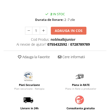
Saltele masa de infasat
Monitorizare video
2
IN STOC
Durata de livrare:
2 -7 zile
Perne pentru bebe
Pilote
ADAUGA IN COS
Piscine cu bile
Cod Produs:
noblealbjunior
Pompe de san
Ai nevoie de ajutor?
0755432592
/
0728789789
Saltele patut
Adauga la Favorite
Cere informatii
Protectie saltea patut
Saltele 127x 63 cm
Saltele 140x70 cm
Saltele 160x80 cm
Saltele120x60 cm
Plati Securizate
Plata in RATE
Plati securizate - Netopia
Plata in Rate a produselor
Saltelute de activitati
Tablite magetice si accesorii
Umidificatore
Livrare in 24h
Consultanta gratuita