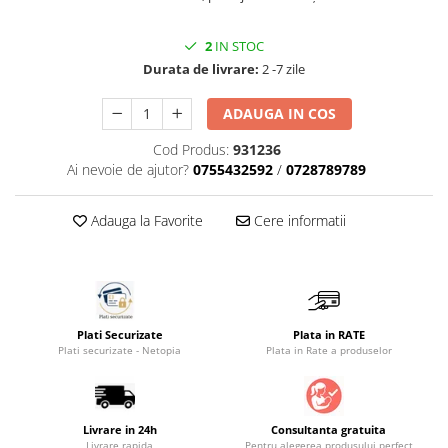
Saltele masa de infasat
2
IN STOC
Monitorizare video
Durata de livrare:
2 -7 zile
Perne pentru bebe
ADAUGA IN COS
Pilote
Piscine cu bile
Cod Produs:
931236
Ai nevoie de ajutor?
0755432592
/
0728789789
Pompe de san
Saltele patut
Adauga la Favorite
Cere informatii
Protectie saltea patut
Saltele 127x 63 cm
Saltele 140x70 cm
Saltele 160x80 cm
Plati Securizate
Plata in RATE
Saltele120x60 cm
Plati securizate - Netopia
Plata in Rate a produselor
Saltelute de activitati
Tablite magetice si accesorii
Umidificatore
Livrare in 24h
Consultanta gratuita
Livrare rapida
Pentru alegerea produsului perfect