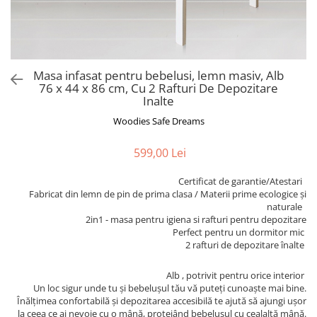
Alte jucarii bebe
Cosmetice naturale
Genti plimbare/scutece
Baldachine
Jucarii de dentitie
Rucsac transport copii
Halate si Prosoape
Jucarii Smart
Bumpere si aparatori pat
Accesorii scaune auto
Ingrijire bebelusi
Jucării de plus
Carusele si lampi de veghe
Carucioare Reversibile
Jucarii de baie
Masa infasat pentru bebelusi, lemn masiv, Alb
Masinute
Comode
Huse scaune auto
76 x 44 x 86 cm, Cu 2 Rafturi De Depozitare
MODA COPII
Inalte
Universul Grimms
Covorase de joaca
MARSUPII
Fetite
Woodies Safe Dreams
Decoratiuni si alte articole
Oglinzi retrovizoare
Ochelari de soare copii
Fotolii alaptat
Incaltaminte
599,00 Lei
Scaune rotative
Baieti
Fotolii si scaune copii
Certificat de garantie/Atestari
Olite si reductoare wc
Leagane si balansoare
Fabricat din lemn de pin de prima clasa / Materii prime ecologice și
naturale
Paturi si museline
Accesorii Leagane
2in1 - masa pentru igiena si rafturi pentru depozitare
Perne anti-colici
Perfect pentru un dormitor mic
Balansoare bebelusi
2 rafturi de depozitare înalte
Leagane electrice
Saci de dormit
Learning tower
Alb , potrivit pentru orice interior
Scutece premium
Un loc sigur unde tu şi bebeluşul tău vă puteţi cunoaşte mai bine.
Lenjerii de pat
Sisteme de infasare
Înălţimea confortabilă şi depozitarea accesibilă te ajută să ajungi uşor
Mese de infasat
la ceea ce ai nevoie cu o mână, protejând bebeluşul cu cealaltă mână.