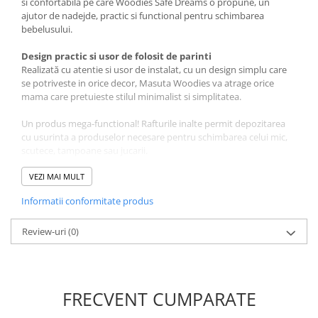
si confortabila pe care Woodies Safe Dreams o propune, un
ajutor de nadejde, practic si functional pentru schimbarea
bebelusului.
Design practic si usor de folosit de parinti
Realizată cu atentie si usor de instalat, cu un design simplu care
se potriveste in orice decor, Masuta Woodies va atrage orice
mama care pretuieste stilul minimalist si simplitatea.
Un produs mega-functional! Rafturile inalte permit depozitarea
cu usurinta a produselor necesare pentru schimbarea celui mic,
scutece, tampoane sau jucarii.
Inaltimea mesei este creata special pentru confortul parintilor.
VEZI MAI MULT
Nu este nevoie sa stati in pozitii incofortabile care provoaca
Informatii conformitate produs
dureri de spate.
Masa este potrivita pentru copiii de la 0 pana la 12 luni si sustine
Review-uri
(0)
o greutate maxima de 11 kg.
Poate fi folosita ani de zile, chiar si dupa cel mic a crescut
Chiar si dupa ce micutul a crescut, masa poate fi folosita ca piesa
FRECVENT CUMPARATE
de mobilier in camera copilului, si nu numai. Puteti aranja jucarii,
carti si alte obiecte pe rafturile mesei.