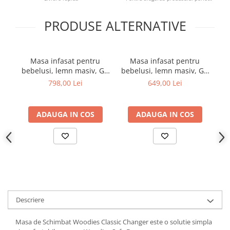
PRODUSE ALTERNATIVE
Masa infasat pentru
Masa infasat pentru
bebelusi, lemn masiv, Gri
bebelusi, lemn masiv, Gri
l
cu saltea 76 x 44 x 86 cm
76 x 44 x 86 cm, Cu 2
b
798,00 Lei
649,00 Lei
Rafturi De Depozitare
c
Inalte
ADAUGA IN COS
ADAUGA IN COS
Descriere
Masa de Schimbat Woodies Classic Changer este o solutie simpla