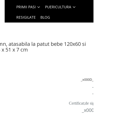
PRIMII PASI
PUERICULTURA
RESIGILATE
BLOG
mn, atasabila la patut bebe 120x60 si
 x 51 x 7 cm
_x000D_
_x000D_
_x000D_
Certificat;de siguranță
_x000D_