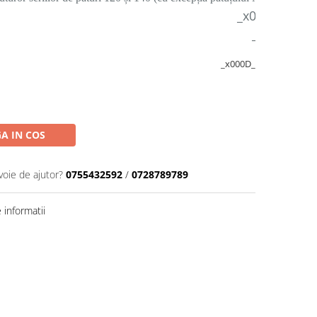
_x000D_
_x000D_
_x000D_
A IN COS
voie de ajutor?
0755432592
/
0728789789
informatii