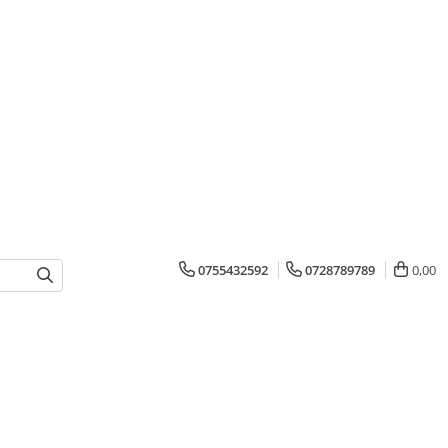
0755432592
0728789789
0,00