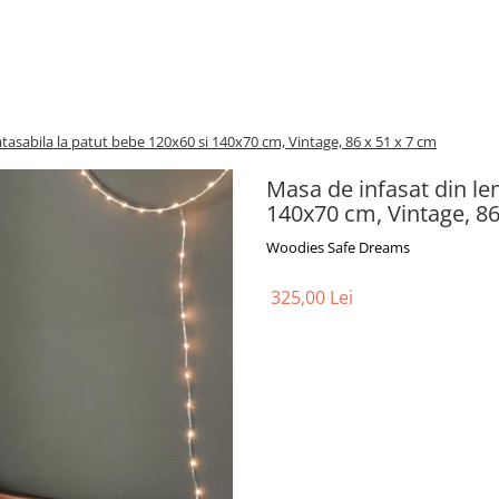
tasabila la patut bebe 120x60 si 140x70 cm, Vintage, 86 x 51 x 7 cm
Masa de infasat din le
140x70 cm, Vintage, 86
Woodies Safe Dreams
325,00 Lei