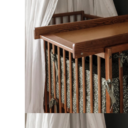
Saltele120x60 cm
Saltelute de activitati
Tablite magetice si accesorii
Umidificatore