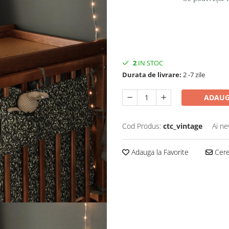
2
IN STOC
Durata de livrare:
2 -7 zile
ADAUG
Cod Produs:
ctc_vintage
Ai ne
Adauga la Favorite
Cere 