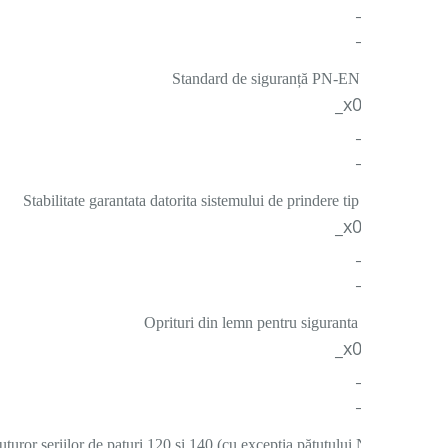
_x000D_
_x000D_
Standard de siguranță PN-EN 12221
_x000D_
_x000D_
_x000D_
Stabilitate garantata datorita sistemului de prindere tip Velcro
_x000D_
_x000D_
_x000D_
Oprituri din lemn pentru siguranta sporita
_x000D_
_x000D_
_x000D_
tuturor seriilor de paturi 120 și 140 (cu excepția pătuțului Noble )