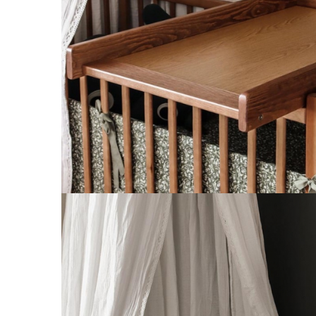
Leagane electrice
Learning tower
Lenjerii de pat
Mese de infasat
Saltele masa de infasat
Monitorizare video
Perne pentru bebe
Pilote
Piscine cu bile
Pompe de san
Saltele patut
Protectie saltea patut
Saltele 127x 63 cm
Saltele 140x70 cm
Saltele 160x80 cm