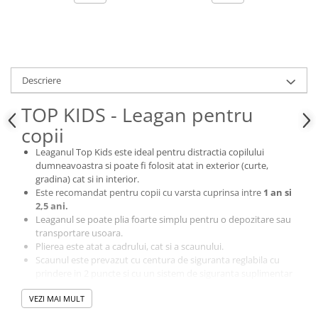
Descriere
TOP KIDS - Leagan pentru
copii
Leaganul Top Kids este ideal pentru distractia copilului
dumneavoastra si poate fi folosit atat in exterior (curte,
gradina) cat si in interior.
Este recomandat pentru copii cu varsta cuprinsa intre
1 an si
2,5 ani.
Leaganul se poate plia foarte simplu pentru o depozitare sau
transportare usoara.
Plierea este atat a cadrului, cat si a scaunului.
Scaunul este prevazut cu centura de siguranta reglabila cu
prindere in 2 puncte si cu un sistem de siguranta suplimentar
cu bara de protectie fixa.
VEZI MAI MULT
Mecanismele de pe lateralele cadrului permit blocarea
picioarelor leaganului, fara ca acesta sa se poata plia