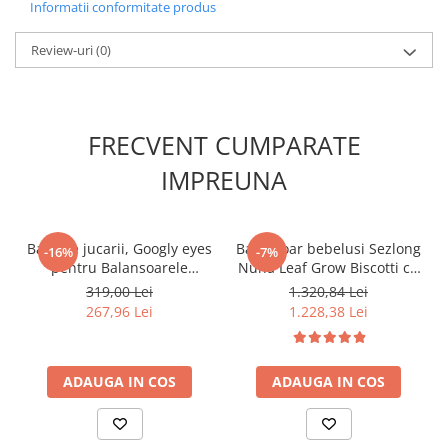
Informatii conformitate produs
involuntar.
Acest produs este disponibil intr-o gama variata de culori.
Caracteristici:
Review-uri
(0)
Pliere usoara
Centura de siguranta reglabila in 2 puncte
Bara de siguranta fixa
Constructie metalica stabila si sigura
FRECVENT CUMPARATE
Greutate maxima suportata 25 kg.
IMPREUNA
Dimensiuni : 107x72x107 cm
Dimensiuni pliat : 130x72x20 cm
Bara de jucarii, Googly eyes
Balansoar bebelusi Sezlong
-16%
-7%
pentru Balansoarele
Nuna Leaf Grow Biscotti cu
BabyBjorn
bara de jucarii
319,00 Lei
1.320,84 Lei
267,96 Lei
1.228,38 Lei
ADAUGA IN COS
ADAUGA IN COS