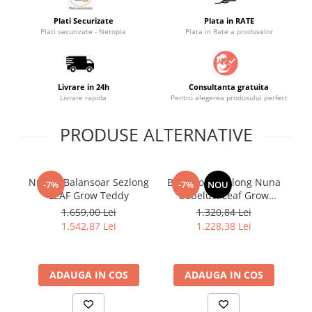
Saltele masa de infasat
Plati Securizate
Plata in RATE
Plati securizate - Netopia
Plata in Rate a produselor
Monitorizare video
Perne pentru bebe
Pilote
Livrare in 24h
Consultanta gratuita
Livrare rapida
Pentru alegerea produsului perfect
Piscine cu bile
Pompe de san
PRODUSE ALTERNATIVE
Saltele patut
Protectie saltea patut
Nuna - Balansoar Sezlong
Balansoar sezlong Nuna
Ba
Saltele 127x 63 cm
-7%
-7%
NOU
LEAF Grow Teddy
bebelusi Leaf Grow
Saltele 140x70 cm
Granite cu bara de jucarii
1.659,00 Lei
1.320,84 Lei
Saltele 160x80 cm
1.542,87 Lei
1.228,38 Lei
Saltele120x60 cm
Saltelute de activitati
ADAUGA IN COS
ADAUGA IN COS
Tablite magetice si accesorii
Umidificatore