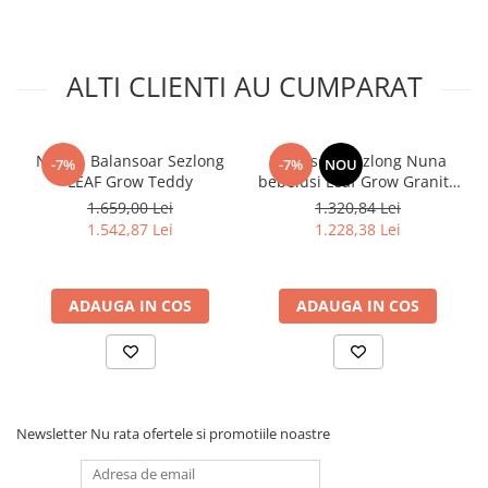
ALTI CLIENTI AU CUMPARAT
Nuna - Balansoar Sezlong
Balansoar sezlong Nuna
-7%
-7%
NOU
LEAF Grow Teddy
bebelusi Leaf Grow Granite
cu bara de jucarii
1.659,00 Lei
1.320,84 Lei
1.542,87 Lei
1.228,38 Lei
ADAUGA IN COS
ADAUGA IN COS
Newsletter
Nu rata ofertele si promotiile noastre