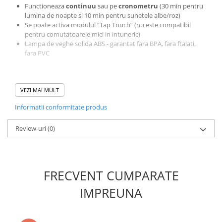
Functioneaza
continuu
sau pe
cronometru
(30 min pentru
lumina de noapte si 10 min pentru sunetele albe/roz)
Se poate activa modulul “Tap Touch” (nu este compatibil
pentru comutatoarele mici in intuneric)
Lampa de veghe solida ABS - garantat fara BPA, fara ftalati,
fara PVC
Specificatii:
VEZI MAI MULT
Compozitie: ABS Functioneaza cu 3 baterii AAA (nu sunt
Informatii conformitate produs
incluse
Review-uri
(0)
FRECVENT CUMPARATE
IMPREUNA