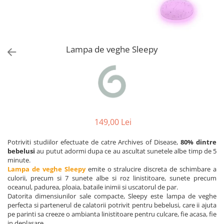
Alte jucarii bebe
Cosmetice naturale
Genti plimbare/scutece
Baldachine
Jucarii de dentitie
Rucsac transport copii
Halate si Prosoape
Jucarii Smart
Bumpere si aparatori pat
Accesorii scaune auto
Ingrijire bebelusi
Jucării de plus
Carusele si lampi de veghe
Carucioare Reversibile
Lampa de veghe Sleepy
Jucarii de baie
Masinute
Comode
Huse scaune auto
MODA COPII
Universul Grimms
Covorase de joaca
MARSUPII
Fetite
Decoratiuni si alte articole
Oglinzi retrovizoare
Ochelari de soare copii
Fotolii alaptat
Incaltaminte
Scaune rotative
Baieti
Fotolii si scaune copii
149,00 Lei
Olite si reductoare wc
Leagane si balansoare
Potriviti studiilor efectuate de catre Archives of Disease,
80% dintre
Paturi si museline
Accesorii Leagane
bebelusi
au putut adormi dupa ce au ascultat sunetele albe timp de 5
minute.
Perne anti-colici
Balansoare bebelusi
Lampa de veghe Sleepy
emite o stralucire discreta de schimbare a
Leagane electrice
culorii, precum si 7 sunete albe si roz linistitoare, sunete precum
Saci de dormit
oceanul, padurea, ploaia, bataile inimii si uscatorul de par.
Learning tower
Scutece premium
Datorita dimensiunilor sale compacte, Sleepy este lampa de veghe
perfecta si partenerul de calatorii potrivit pentru bebelusi, care ii ajuta
Lenjerii de pat
Sisteme de infasare
pe parinti sa creeze o ambianta linistitoare pentru culcare, fie acasa, fie
Mese de infasat
in deplasare.