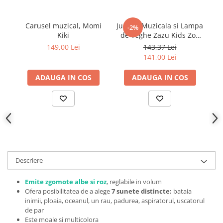
Carusel muzical, Momi
Jucarie Muzicala si Lampa
Ju
-2%
Kiki
de Veghe Zazu Kids Zoe
d
Blue
149,00 Lei
143,37 Lei
141,00 Lei
ADAUGA IN COS
ADAUGA IN COS
Descriere
Emite zgomote albe si roz
, reglabile in volum
Ofera posibilitatea de a alege
7 sunete distincte:
bataia
inimii, ploaia, oceanul, un rau, padurea, aspiratorul, uscatorul
de par
Este moale si multicolora