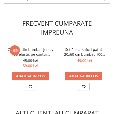
FRECVENT CUMPARATE
IMPREUNA
Cearsaf din bumbac jersey
Set 2 cearsafuri patut
-13%
cu elastic pe contur
120x60 cm bumbac 100%
120x60x15 cm, Alb
alb roz+ Protectie
45,00 Lei
149,00 Lei
impermeabila
39,00 Lei
ADAUGA IN COS
ADAUGA IN COS
ALTI CLIENTI AU CUMPARAT