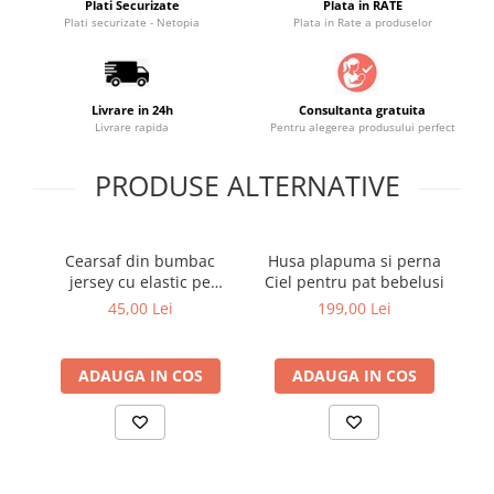
Plati Securizate
Plata in RATE
Plati securizate - Netopia
Plata in Rate a produselor
Saltele masa de infasat
Monitorizare video
Perne pentru bebe
Livrare in 24h
Consultanta gratuita
Pilote
Livrare rapida
Pentru alegerea produsului perfect
Piscine cu bile
PRODUSE ALTERNATIVE
Pompe de san
Saltele patut
Cearsaf din bumbac
Husa plapuma si perna
H
Protectie saltea patut
jersey cu elastic pe
Ciel pentru pat bebelusi
Ol
Saltele 127x 63 cm
contur 120x60x15 cm, Roz
45,00 Lei
199,00 Lei
Saltele 140x70 cm
Saltele 160x80 cm
ADAUGA IN COS
ADAUGA IN COS
Saltele120x60 cm
Saltelute de activitati
Tablite magetice si accesorii
Umidificatore