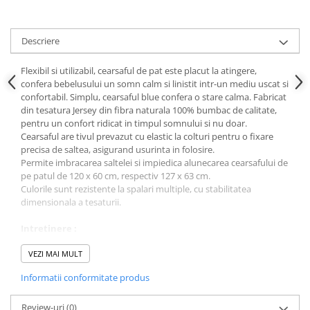
Descriere
Flexibil si utilizabil, cearsaful de pat este placut la atingere,
confera bebelusului un somn calm si linistit intr-un mediu uscat si
confortabil. Simplu, cearsaful blue confera o stare calma. Fabricat
din tesatura Jersey din fibra naturala 100% bumbac de calitate,
pentru un confort ridicat in timpul somnului si nu doar.
Cearsaful are tivul prevazut cu elastic la colturi pentru o fixare
precisa de saltea, asigurand usurinta in folosire.
Permite imbracarea saltelei si impiedica alunecarea cearsafului de
pe patul de 120 x 60 cm, respectiv 127 x 63 cm.
Culorile sunt rezistente la spalari multiple, cu stabilitatea
dimensionala a tesaturii.
Intretinere :
Nu necesita calcare, ci doar o uscare usoara.
Nu se folosesc inalbitori chimici.
VEZI MAI MULT
Produs fabricat in Uniunea Europeana, respectand normele in
Informatii conformitate produs
vigoare.
Review-uri
(0)