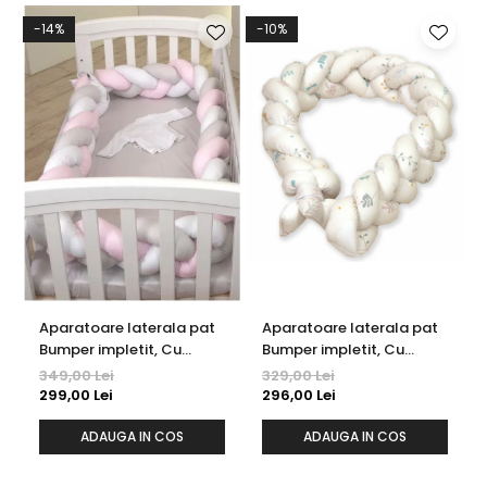
-14%
-10%
Aparatoare laterala pat
Aparatoare laterala pat
Bumper impletit, Cu
Bumper impletit, Cu
inchidere velcro, Bumbac
inchidere velcro, Bumbac
349,00 Lei
329,00 Lei
Alb - Gri - Roz, 340X21 cm
Airy Bej, 340x21 cm
299,00 Lei
296,00 Lei
ADAUGA IN COS
ADAUGA IN COS