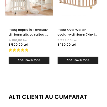
Patuț copii 9 în 1, evolutiv,
Patut Oval Waldin
din lemn alb, cu saltea ,
evolutiv-din lemn 7-in-1
ce poate fi folosit pană
cu saltea -natural
4.100,00 Lei
3.999,00 Lei
la 12 ani
3.500,00 Lei
3.150,00 Lei
ADAUGA IN COS
ADAUGA IN COS
ALTI CLIENTI AU CUMPARAT