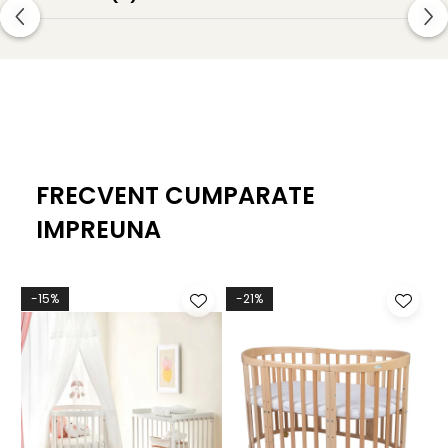
FRECVENT CUMPARATE
IMPREUNA
-15%
-21%
-