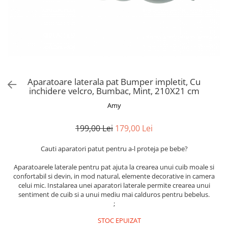
Alte jucarii bebe
Cosmetice naturale
Genti plimbare/scutece
Baldachine
Jucarii de dentitie
Rucsac transport copii
Halate si Prosoape
Jucarii Smart
Bumpere si aparatori pat
Accesorii scaune auto
Ingrijire bebelusi
Jucării de plus
Carusele si lampi de veghe
Carucioare Reversibile
Jucarii de baie
Masinute
Comode
Huse scaune auto
MODA COPII
Universul Grimms
Covorase de joaca
MARSUPII
Aparatoare laterala pat Bumper impletit, Cu
Fetite
inchidere velcro, Bumbac, Mint, 210X21 cm
Decoratiuni si alte articole
Oglinzi retrovizoare
Ochelari de soare copii
Amy
Fotolii alaptat
Incaltaminte
Scaune rotative
Baieti
Fotolii si scaune copii
199,00 Lei
179,00 Lei
Olite si reductoare wc
Leagane si balansoare
Cauti aparatori patut pentru a-l proteja pe bebe?
Paturi si museline
Accesorii Leagane
Perne anti-colici
Balansoare bebelusi
Aparatoarele laterale pentru pat ajuta la crearea unui cuib moale si
confortabil si devin, in mod natural, elemente decorative in camera
Leagane electrice
Saci de dormit
celui mic. Instalarea unei aparatori laterale permite crearea unui
Learning tower
sentiment de cuib si a unui mediu mai calduros pentru bebelus.
Scutece premium
;
Lenjerii de pat
Sisteme de infasare
STOC EPUIZAT
Mese de infasat