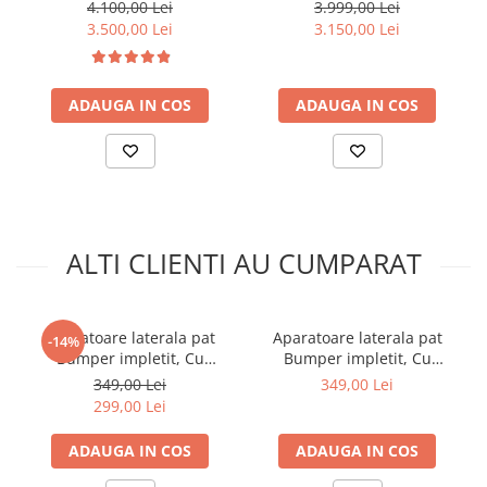
poate fi folosit pană la 12
natural
4.100,00 Lei
3.999,00 Lei
permite depozitarea si transportul in siguranta si usor
ani
3.500,00 Lei
3.150,00 Lei
ADAUGA IN COS
ADAUGA IN COS
ALTI CLIENTI AU CUMPARAT
Aparatoare laterala pat
Aparatoare laterala pat
-14%
Bumper impletit, Cu
Bumper impletit, Cu
inchidere velcro, Bumbac
inchidere velcro, Bumbac
349,00 Lei
349,00 Lei
Alb - Gri - Roz, 340X21 cm
Alb - Roz - Flori, 340X21 cm
299,00 Lei
ADAUGA IN COS
ADAUGA IN COS