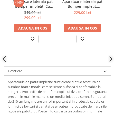
Aparatoare laterala pat
Aparatoare laterala pat
A
-14%
Bumper impletit, Cu
Bumper impletit,
inchidere velcro, Bumbac
inchidere velcro, Bumbac
in
349,00 Lei
229,00 Lei
Alb - Gri - Roz, 340X21 cm
Caprioara mica, 210X21
299,00 Lei
cm
ADAUGA IN COS
ADAUGA IN COS
Descriere
Aparatorile de patut impletite sunt create dintr-o tesatura de
bumbac foarte moale, care se simte pufoasa si confortabila la
atingere. Protectiile de pat ofera copilului dvs. confort si siguranta
precum in mainile mamei si un mediu linistit de somn. Bumperul
de 210 cm lungime are un rol important si in protectia capetelor
lor mici de lovituri si vanatai ce ar putea fi provocate de marginile
rigide ale patutului. Poate fi folosit si ca un cuibusor in primele