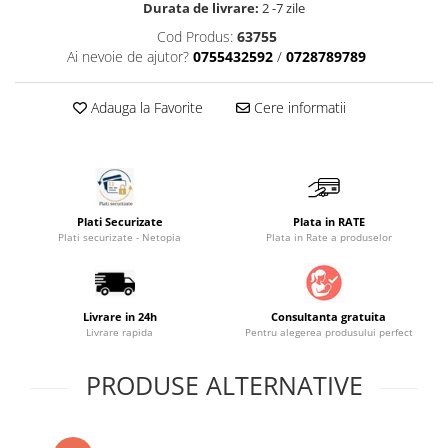
Durata de livrare:
2 -7 zile
Saltele masa de infasat
Cod Produs:
63755
Monitorizare video
Ai nevoie de ajutor?
0755432592
/
0728789789
Perne pentru bebe
Adauga la Favorite
Cere informatii
Pilote
Piscine cu bile
Pompe de san
Saltele patut
Plati Securizate
Plata in RATE
Protectie saltea patut
Plati securizate - Netopia
Plata in Rate a produselor
Saltele 127x 63 cm
Saltele 140x70 cm
Saltele 160x80 cm
Livrare in 24h
Consultanta gratuita
Livrare rapida
Pentru alegerea produsului perfect
Saltele120x60 cm
Saltelute de activitati
PRODUSE ALTERNATIVE
Tablite magetice si accesorii
Umidificatore