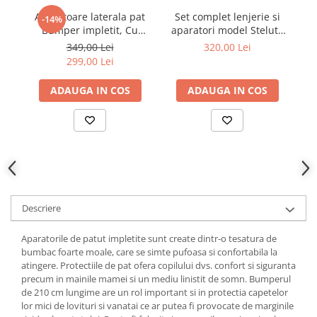
Aparatoare laterala pat
Set complet lenjerie si
A
-14%
Bumper impletit, Cu
aparatori model Stelute
inchidere velcro, Bumbac
bleu patut 120x60 cm
in
349,00 Lei
320,00 Lei
Alb - Gri - Roz, 340X21 cm
A
299,00 Lei
ADAUGA IN COS
ADAUGA IN COS
Descriere
Aparatorile de patut impletite sunt create dintr-o tesatura de
bumbac foarte moale, care se simte pufoasa si confortabila la
atingere. Protectiile de pat ofera copilului dvs. confort si siguranta
precum in mainile mamei si un mediu linistit de somn. Bumperul
de 210 cm lungime are un rol important si in protectia capetelor
lor mici de lovituri si vanatai ce ar putea fi provocate de marginile