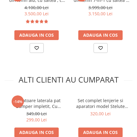
din lemn alb, cu saltea , ce
din lemn 7-in-1 cu saltea -
poate fi folosit pană la 12
natural
4.100,00 Lei
3.999,00 Lei
ani
3.500,00 Lei
3.150,00 Lei
ADAUGA IN COS
ADAUGA IN COS
ALTI CLIENTI AU CUMPARAT
Aparatoare laterala pat
Set complet lenjerie si
-14%
Bumper impletit, Cu
aparatori model Stelute
inchidere velcro, Bumbac
bleu patut 120x60 cm
349,00 Lei
320,00 Lei
Alb - Gri - Roz, 340X21 cm
299,00 Lei
ADAUGA IN COS
ADAUGA IN COS