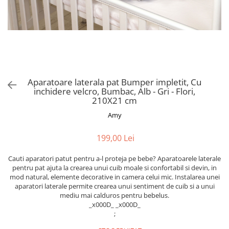
Alte jucarii bebe
Cosmetice naturale
Genti plimbare/scutece
Baldachine
Jucarii de dentitie
Rucsac transport copii
Halate si Prosoape
Jucarii Smart
Bumpere si aparatori pat
Accesorii scaune auto
Ingrijire bebelusi
Jucării de plus
Carusele si lampi de veghe
Carucioare Reversibile
Jucarii de baie
Masinute
Comode
Huse scaune auto
MODA COPII
Universul Grimms
Covorase de joaca
MARSUPII
Aparatoare laterala pat Bumper impletit, Cu
Fetite
inchidere velcro, Bumbac, Alb - Gri - Flori,
Decoratiuni si alte articole
Oglinzi retrovizoare
Ochelari de soare copii
210X21 cm
Fotolii alaptat
Incaltaminte
Scaune rotative
Amy
Baieti
Fotolii si scaune copii
Olite si reductoare wc
199,00 Lei
Leagane si balansoare
Paturi si museline
Accesorii Leagane
Cauti aparatori patut pentru a-l proteja pe bebe? Aparatoarele laterale
Perne anti-colici
Balansoare bebelusi
pentru pat ajuta la crearea unui cuib moale si confortabil si devin, in
mod natural, elemente decorative in camera celui mic. Instalarea unei
Leagane electrice
Saci de dormit
aparatori laterale permite crearea unui sentiment de cuib si a unui
Learning tower
mediu mai calduros pentru bebelus.
Scutece premium
_x000D_ _x000D_
Lenjerii de pat
;
Sisteme de infasare
Mese de infasat