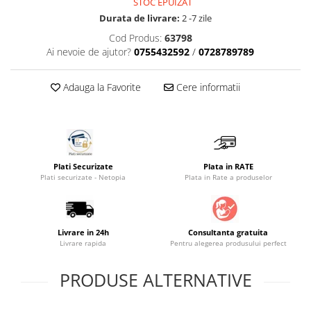
STOC EPUIZAT
Saltele masa de infasat
Durata de livrare:
2 -7 zile
Monitorizare video
Cod Produs:
63798
Ai nevoie de ajutor?
0755432592
/
0728789789
Perne pentru bebe
Pilote
Adauga la Favorite
Cere informatii
Piscine cu bile
Pompe de san
Saltele patut
Protectie saltea patut
Plati Securizate
Plata in RATE
Plati securizate - Netopia
Plata in Rate a produselor
Saltele 127x 63 cm
Saltele 140x70 cm
Saltele 160x80 cm
Livrare in 24h
Consultanta gratuita
Saltele120x60 cm
Livrare rapida
Pentru alegerea produsului perfect
Saltelute de activitati
PRODUSE ALTERNATIVE
Tablite magetice si accesorii
Umidificatore