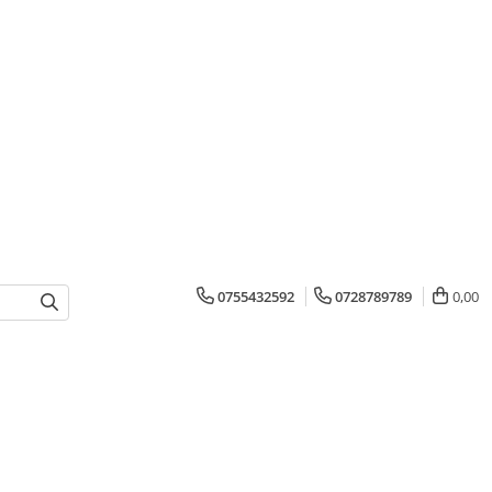
0755432592
0728789789
0,00