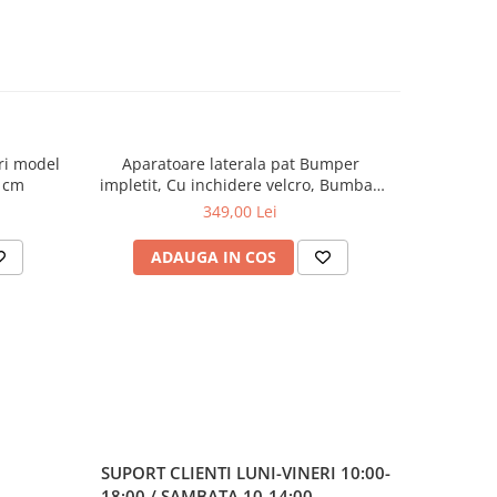
ori model
Aparatoare laterala pat Bumper
Aparat
0 cm
impletit, Cu inchidere velcro, Bumbac
impletit,
Alb - Roz - Flori, 340X21 cm
349,00 Lei
ADAUGA IN COS
AD
SUPORT CLIENTI
LUNI-VINERI 10:00-
18:00 / SAMBATA 10-14:00