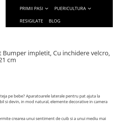
PRIMII PASI
PUERICULTURA
RESIGILATE
BLOG
t Bumper impletit, Cu inchidere velcro,
x21 cm
oteja pe bebe? Aparatoarele laterale pentru pat ajuta la
bil si devin, in mod natural, elemente decorative in camera
permite crearea unui sentiment de cuib si a unui mediu mai