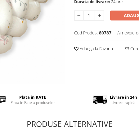
Durata de livrare:
24 ore
ADAUG
Cod Produs:
80787
Ai nevoie d
Adauga la Favorite
Cere 
Plata in RATE
Livrare in 24h
Plata in Rate a produselor
Livrare rapida
PRODUSE ALTERNATIVE