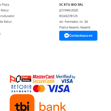
 Plata
SC RTU BIO SRL
e Retur
J27/949/2020
Produselor
RO43278125
de Retur
str. Fermelor, nr. 34
Piatra Neamt, Neamt
L
Contacteaza-ne