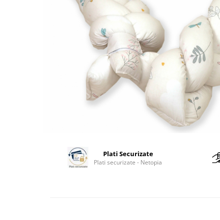
Leagane electrice
Learning tower
Lenjerii de pat
Mese de infasat
Saltele masa de infasat
Monitorizare video
Perne pentru bebe
Pilote
Piscine cu bile
Pompe de san
Plati Securizate
Saltele patut
Plati securizate - Netopia
Protectie saltea patut
Saltele 127x 63 cm
Saltele 140x70 cm
Saltele 160x80 cm