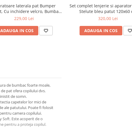
ratoare laterala pat Bumper
Set complet lenjerie si aparato
it, Cu inchidere velcro, Bumbac,
Stelute bleu patut 120x60
Alb, 180X21 cm
229,00 Lei
320,00 Lei
ADAUGA IN COS
ADAUGA IN COS
atura de bumbac foarte moale,
 de pat ofera copilului dvs.
inistit de somn.
ectia capetelor lor mici de
e ale patutului. Poate fi folosit
l pentru camera copilului.
y Soft. Este acoperit de o
 pentru a proteja copilul.