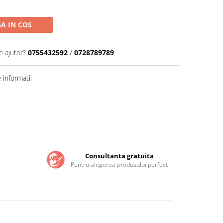
A IN COS
e ajutor?
0755432592
/
0728789789
informatii
Consultanta gratuita
Pentru alegerea produsului perfect