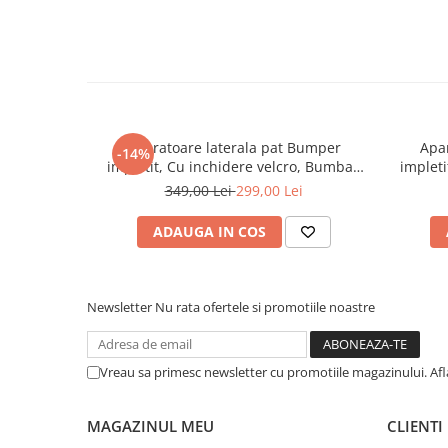
Aparatoare laterala pat Bumper
Apa
-14%
impletit, Cu inchidere velcro, Bumbac
impleti
Alb - Gri - Roz, 340X21 cm
A
349,00 Lei
299,00 Lei
ADAUGA IN COS
Newsletter
Nu rata ofertele si promotiile noastre
Vreau sa primesc newsletter cu promotiile magazinului. Af
MAGAZINUL MEU
CLIENTI