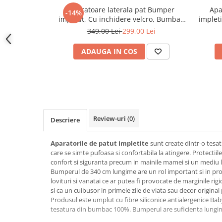
Saltele120x60 cm
Aparatoare laterala pat Bumper
Apa
-14%
Saltelute de activitati
impletit, Cu inchidere velcro, Bumbac
implet
Alb - Gri - Roz, 340X21 cm
Tablite magetice si accesorii
349,00 Lei
299,00 Lei
Umidificatore
ADAUGA IN COS
Review-uri
(0)
Descriere
Aparatorile de patut impletite
sunt create dintr-o tes
care se simte pufoasa si confortabila la atingere. Protectiile
confort si siguranta precum in mainile mamei si un mediu l
Bumperul de 340 cm lungime are un rol important si in prot
lovituri si vanatai ce ar putea fi provocate de marginile rigid
si ca un cuibusor in primele zile de viata sau decor origina
Produsul este umplut cu fibre siliconice antialergenice Bab
tesatura din bumbac 100%. Bumperul are suficienta lungime