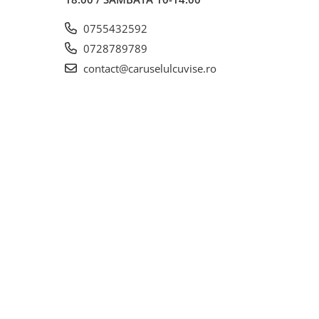
0755432592
0728789789
contact@caruselulcuvise.ro