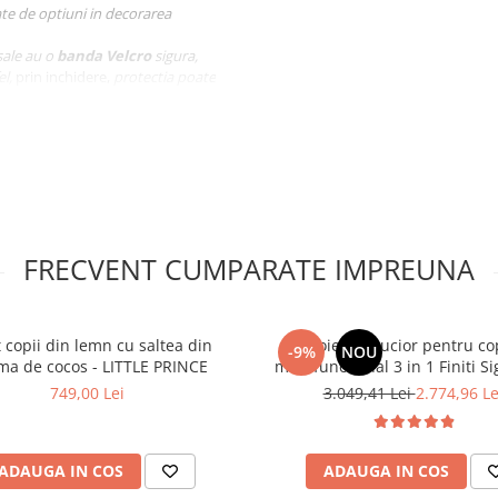
ate de optiuni in decorarea
sale au o
banda Velcro
sigura,
el,
prin inchidere,
protectia poate
 si elasticitate potrivita sa
perioade lungi de utilizare si
FRECVENT CUMPARATE IMPREUNA
 copii din lemn cu saltea din
Joie - Carucior pentru co
-9%
NOU
a de cocos - LITTLE PRINCE
multifunctional 3 in 1 Finiti S
Maple (Carucior Finiti + Land
749,00 Lei
3.049,41 Lei
2.774,96 Le
x Standard 100: toate materialele
XL + scoica i-Starter)
rodusele care intră în contact cu
ozitarea si transportul in
ADAUGA IN COS
ADAUGA IN COS