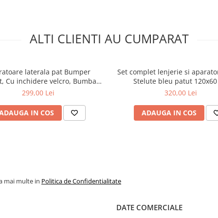
ALTI CLIENTI AU CUMPARAT
ratoare laterala pat Bumper
Set complet lenjerie si aparat
t, Cu inchidere velcro, Bumbac
Stelute bleu patut 120x6
lb - Gri - Mint, 340x21 cm
299,00 Lei
320,00 Lei
ADAUGA IN COS
ADAUGA IN COS
la mai multe in
Politica de Confidentialitate
DATE COMERCIALE