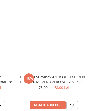
pii
BIBERON Suavinex ANTICOLICI CU DEBIT
Centru de
-13%
-34%
ignature
LENT 180 ML ZERO.ZERO SUAVINEX de la
ou Ramble
0 luni + Suplimentarea alăptării la sân
i
78,00 Lei
68,00 Lei
3
ADAUGA IN COS
AD