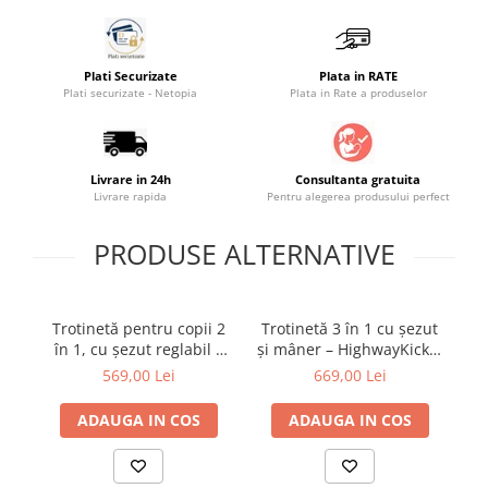
Saltele masa de infasat
Monitorizare video
Plati Securizate
Plata in RATE
Perne pentru bebe
Plati securizate - Netopia
Plata in Rate a produselor
Pilote
Piscine cu bile
Livrare in 24h
Consultanta gratuita
Pompe de san
Livrare rapida
Pentru alegerea produsului perfect
Saltele patut
PRODUSE ALTERNATIVE
Protectie saltea patut
Saltele 127x 63 cm
Saltele 140x70 cm
Trotinetă pentru copii 2
Trotinetă 3 în 1 cu șezut
Saltele 160x80 cm
în 1, cu șezut reglabil –
și mâner – HighwayKick 1
Sm
HighwayKick 1 Olive, 1-5
Push and Go Wildberry,
Saltele120x60 cm
569,00 Lei
669,00 Lei
ani, până la 50 kg, Scoot
1-5 ani, până la 50 kg |
Saltelute de activitati
& Ride
Scoot & Ride
ADAUGA IN COS
ADAUGA IN COS
Tablite magetice si accesorii
Umidificatore