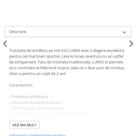
Descriere
Trotineta de echilibru pe trei roti LUMIS este o alegere excelenta
pentru cei mai tineri sportivi, care isi incep aventura cu un astfel
de echipament. Fata de trotineta traditionala, LUMIS iti permite
sa o controlezi echilibrand corpul, ceea ce o face usor de condus,
chiar si pentru un copil de 2 ani!
Caracteristici:
• Trotineta echilibrata
• Structura durabila si usoara
• Platforma lata anti-alunecare
• Suspensie fata cu o axa de directie dinamica
• FLEXBRAKE
• Rotile durabile din poliuretan asigura o buna aderenta la sol
VEZI MAI MULT
• Rulmentii ABEC-7 incorporati asigura o deplasare silentioasa si
Informatii conformitate produs