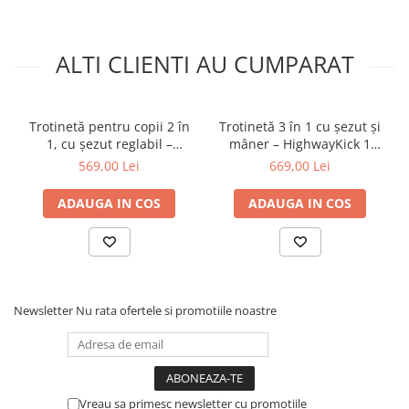
ALTI CLIENTI AU CUMPARAT
Trotinetă pentru copii 2 în
Trotinetă 3 în 1 cu șezut și
1, cu șezut reglabil –
mâner – HighwayKick 1
HighwayKick 1 Olive, 1-5
Push and Go Wildberry, 1-5
569,00 Lei
669,00 Lei
ani, până la 50 kg, Scoot &
ani, până la 50 kg | Scoot &
Ride
Ride
ADAUGA IN COS
ADAUGA IN COS
Newsletter
Nu rata ofertele si promotiile noastre
Vreau sa primesc newsletter cu promotiile