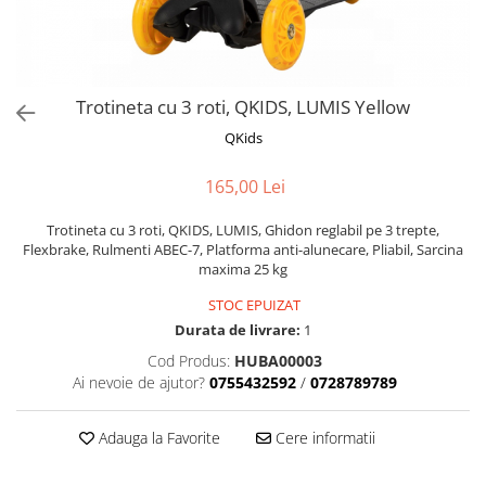
Alte jucarii bebe
Cosmetice naturale
Genti plimbare/scutece
Baldachine
Jucarii de dentitie
Rucsac transport copii
Halate si Prosoape
Jucarii Smart
Bumpere si aparatori pat
Accesorii scaune auto
Ingrijire bebelusi
Jucării de plus
Carusele si lampi de veghe
Carucioare Reversibile
Trotineta cu 3 roti, QKIDS, LUMIS Yellow
Jucarii de baie
Masinute
Comode
Huse scaune auto
QKids
MODA COPII
Universul Grimms
Covorase de joaca
MARSUPII
Fetite
165,00 Lei
Decoratiuni si alte articole
Oglinzi retrovizoare
Ochelari de soare copii
Fotolii alaptat
Trotineta cu 3 roti, QKIDS, LUMIS, Ghidon reglabil pe 3 trepte,
Incaltaminte
Scaune rotative
Flexbrake, Rulmenti ABEC-7, Platforma anti-alunecare, Pliabil, Sarcina
Baieti
Fotolii si scaune copii
maxima 25 kg
Olite si reductoare wc
Leagane si balansoare
STOC EPUIZAT
Paturi si museline
Accesorii Leagane
Durata de livrare:
1
Perne anti-colici
Balansoare bebelusi
Cod Produs:
HUBA00003
Ai nevoie de ajutor?
0755432592
/
0728789789
Leagane electrice
Saci de dormit
Learning tower
Scutece premium
Adauga la Favorite
Cere informatii
Lenjerii de pat
Sisteme de infasare
Mese de infasat