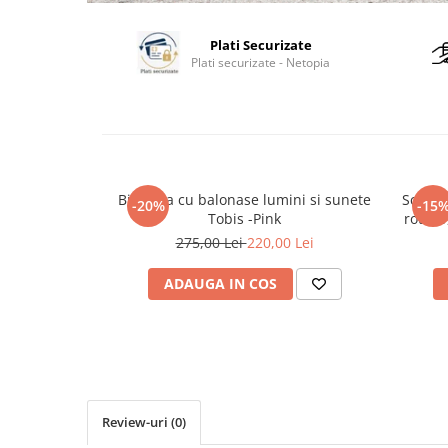
Plati Securizate
Plati securizate - Netopia
Bicicleta cu balonase lumini si sunete
Scaun 
-20%
-15
Tobis -Pink
rotativ
275,00 Lei
220,00 Lei
ADAUGA IN COS
Review-uri
(0)