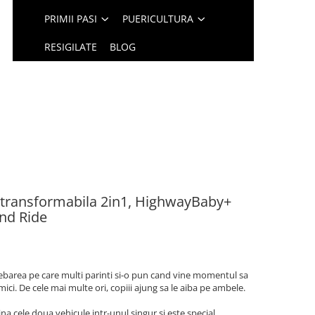
PRIMII PASI
PUERICULTURA
RESIGILATE
BLOG
i, transformabila 2in1, HighwayBaby+
and Ride
rebarea pe care multi parinti si-o pun cand vine momentul sa
ci. De cele mai multe ori, copiii ajung sa le aiba pe ambele.
 cele doua vehicule intr-unul singur si este special