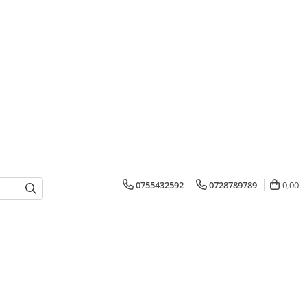
0755432592
0728789789
0,00