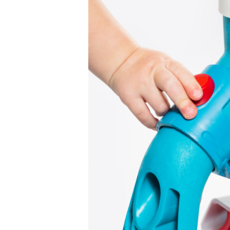
Saltele120x60 cm
Saltelute de activitati
Tablite magetice si accesorii
Umidificatore