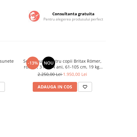
Consultanta gratuita
Pentru alegerea produsului perfect
 sunete
Scaun auto pentru copii Britax Römer,
Scaun auto p
-13%
NOU
-15%
rotativ, 3 luni-4 ani, 61-105 cm, 19 kg,
rotativ, 3 lu
DUALFIX PRO M Dusty Rose
2.250,00 Lei
1.950,00 Lei
2.350
ADAUGA IN COS
ADAU