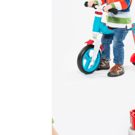
Leagane electrice
Learning tower
Lenjerii de pat
Mese de infasat
Saltele masa de infasat
Monitorizare video
Perne pentru bebe
Pilote
Piscine cu bile
Pompe de san
Saltele patut
Protectie saltea patut
Saltele 127x 63 cm
Saltele 140x70 cm
Saltele 160x80 cm