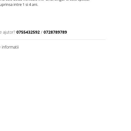
prinsa intre 1 si 4 ani.
e ajutor?
0755432592
/
0728789789
informatii