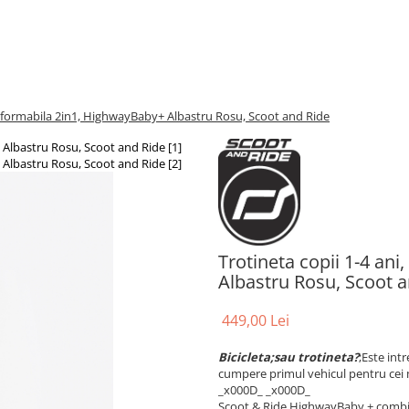
ansformabila 2in1, HighwayBaby+ Albastru Rosu, Scoot and Ride
Trotineta copii 1-4 an
Albastru Rosu, Scoot 
449,00 Lei
Bicicleta;sau trotineta?
;Este int
cumpere primul vehicul pentru cei mi
_x000D_ _x000D_
Scoot & Ride HighwayBaby + combina