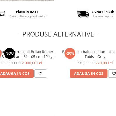
Plata in RATE
Livrare in 24h
Plata in Rate a produselor
Livrare rapida
PRODUSE ALTERNATIVE
auto pentru copii Britax Römer,
Bicicleta cu balonase lumini si
%
NOU
-20%
, 3 luni-4 ani, 61-105 cm, 19 kg,
Tobis - Grey
DUALFIX PRO M Urban Olive
2.350,00 Lei
2.000,00 Lei
275,00 Lei
220,00 Lei
ADAUGA IN COS
ADAUGA IN COS