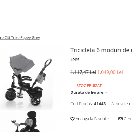
are Citi Trike Foggy Grey
Tricicleta 6 moduri de 
Zopa
1.117,47 Lei
1.049,00 Lei
STOC EPUIZAT
Durata de livrare:
-
Cod Produs:
41443
Ai nevoie d
Adauga la Favorite
Cere 