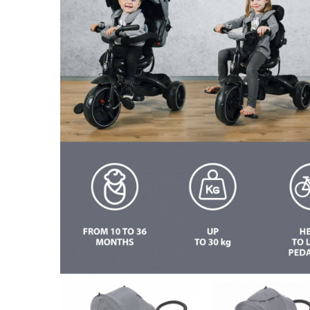
Saltele120x60 cm
Saltelute de activitati
Tablite magetice si accesorii
Umidificatore