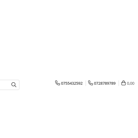
0755432592
0728789789
0,00