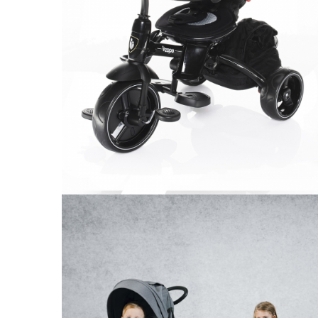
Leagane electrice
Learning tower
Lenjerii de pat
Mese de infasat
Saltele masa de infasat
Monitorizare video
Perne pentru bebe
Pilote
Piscine cu bile
Pompe de san
Saltele patut
Protectie saltea patut
Saltele 127x 63 cm
Saltele 140x70 cm
Saltele 160x80 cm