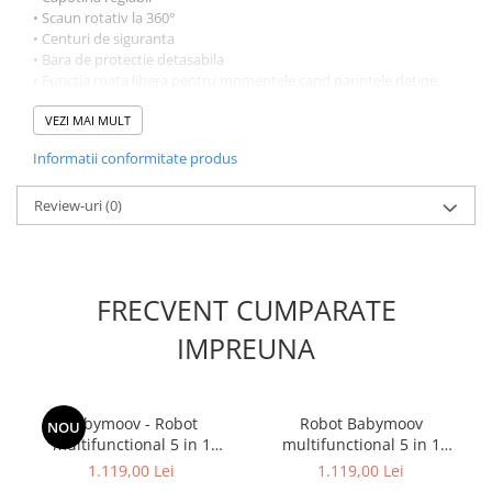
• Scaun rotativ la 360°
• Centuri de siguranta
• Bara de protectie detasabila
• Functia roata libera pentru momentele cand parintele detine
controlul directiei
• Suport pentru picioare pliabil
VEZI MAI MULT
• Maner de impingere pentru parinte
Informatii conformitate produs
• Materiale usor de curatat
• Cos mare pentru jucarii
• 5-in-1 de la carucior la tricicleta
Review-uri
(0)
FRECVENT CUMPARATE
IMPREUNA
Babymoov - Robot
Robot Babymoov
NOU
multifunctional 5 in 1
multifunctional 5 in 1
Nutribaby (+) Mineral Beige
Nutribaby (+) Industrial
1.119,00 Lei
1.119,00 Lei
Grey