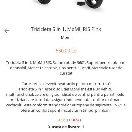
Alte jucarii bebe
Cosmetice naturale
Genti plimbare/scutece
Baldachine
Jucarii de dentitie
Rucsac transport copii
Halate si Prosoape
Jucarii Smart
Bumpere si aparatori pat
Accesorii scaune auto
Ingrijire bebelusi
Jucării de plus
Carusele si lampi de veghe
Carucioare Reversibile
Tricicleta 5 in 1, MoMi IRIS Pink
Jucarii de baie
Masinute
Comode
Huse scaune auto
Momi
MODA COPII
Universul Grimms
Covorase de joaca
MARSUPII
Fetite
550,00 Lei
Decoratiuni si alte articole
Oglinzi retrovizoare
Ochelari de soare copii
Fotolii alaptat
Tricicleta 5 in 1, MoMi IRIS, Scaun rotativ 360°, Suport pentru picioare
Incaltaminte
Scaune rotative
detasabil, Maner telescopic, Cos pentru jucarii, Materiale usor de
Baieti
Fotolii si scaune copii
curatat
Olite si reductoare wc
Leagane si balansoare
Caruciorul a devenit neatractiv pentru micutul tau?
Paturi si museline
Accesorii Leagane
Tricicleta 5 in 1 este o solutie! MoMi Iris este un vehicul
multifunctional, ce are un grad ridicat de control pentru parintii celor
Perne anti-colici
Balansoare bebelusi
mici, dar care totodata, asigura independenta copiilor mai mari.
Leagane electrice
Vechiculul este conform standardelor europene de siguranta EN-71 si
Saci de dormit
ofera un confort sporit micutului in timpul plimbarii.
Learning tower
Scutece premium
STOC EPUIZAT
Lenjerii de pat
Sisteme de infasare
Durata de livrare:
1
Mese de infasat