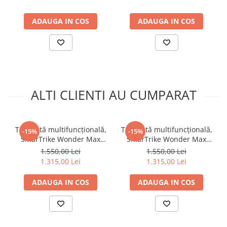
ADAUGA IN COS
ADAUGA IN COS
ALTI CLIENTI AU CUMPARAT
Tricicletă multifuncțională,
Tricicletă multifuncțională,
-15%
-15%
SmarTrike Wonder Max
SmarTrike Wonder Max
Culoare: Stone Beige
Culoare: Sage Green
1.550,00 Lei
1.550,00 Lei
1.315,00 Lei
1.315,00 Lei
ADAUGA IN COS
ADAUGA IN COS