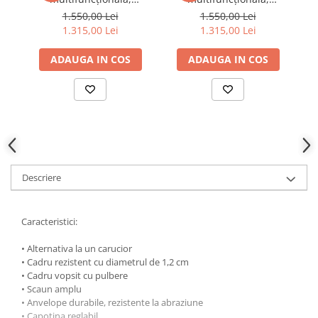
SmarTrike Wonder Max
SmarTrike Wonder Max
1.550,00 Lei
1.550,00 Lei
Culoare: Stone Beige
Culoare: Sage Green
1.315,00 Lei
1.315,00 Lei
ADAUGA IN COS
ADAUGA IN COS
Descriere
Caracteristici:
• Alternativa la un carucior
• Cadru rezistent cu diametrul de 1,2 cm
• Cadru vopsit cu pulbere
• Scaun amplu
• Anvelope durabile, rezistente la abraziune
• Capotina reglabil