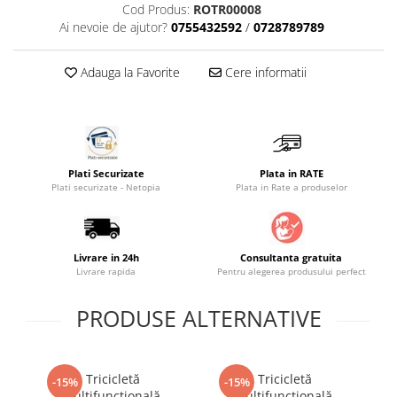
Cod Produs:
ROTR00008
Saltele masa de infasat
Ai nevoie de ajutor?
0755432592
/
0728789789
Monitorizare video
Adauga la Favorite
Cere informatii
Perne pentru bebe
Pilote
Piscine cu bile
Pompe de san
Plati Securizate
Plata in RATE
Saltele patut
Plati securizate - Netopia
Plata in Rate a produselor
Protectie saltea patut
Saltele 127x 63 cm
Saltele 140x70 cm
Livrare in 24h
Consultanta gratuita
Livrare rapida
Pentru alegerea produsului perfect
Saltele 160x80 cm
Saltele120x60 cm
PRODUSE ALTERNATIVE
Saltelute de activitati
Tablite magetice si accesorii
Tricicletă
Tricicletă
Umidificatore
-15%
-15%
multifuncțională,
multifuncțională,
Sm