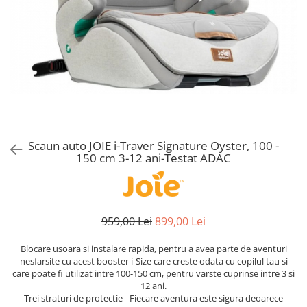
Alte jucarii bebe
Cosmetice naturale
Genti plimbare/scutece
Baldachine
Jucarii de dentitie
Rucsac transport copii
Halate si Prosoape
Jucarii Smart
Bumpere si aparatori pat
Accesorii scaune auto
Ingrijire bebelusi
Jucării de plus
Carusele si lampi de veghe
Carucioare Reversibile
Jucarii de baie
Masinute
Comode
Huse scaune auto
MODA COPII
Universul Grimms
Covorase de joaca
MARSUPII
Fetite
Decoratiuni si alte articole
Oglinzi retrovizoare
Ochelari de soare copii
Fotolii alaptat
Scaun auto JOIE i-Traver Signature Oyster, 100 -
Incaltaminte
Scaune rotative
150 cm 3-12 ani-Testat ADAC
Baieti
Fotolii si scaune copii
Olite si reductoare wc
Leagane si balansoare
Paturi si museline
Accesorii Leagane
959,00 Lei
899,00 Lei
Perne anti-colici
Balansoare bebelusi
Leagane electrice
Saci de dormit
Blocare usoara si instalare rapida, pentru a avea parte de aventuri
Learning tower
nesfarsite cu acest booster i-Size care creste odata cu copilul tau si
Scutece premium
care poate fi utilizat intre 100-150 cm, pentru varste cuprinse intre 3 si
Lenjerii de pat
12 ani.
Sisteme de infasare
Trei straturi de protectie - Fiecare aventura este sigura deoarece
Mese de infasat