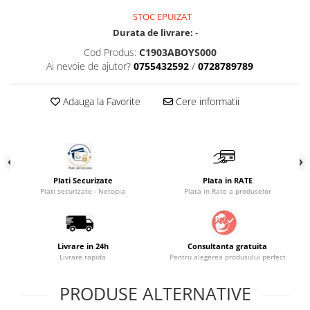
STOC EPUIZAT
Durata de livrare:
-
Cod Produs:
C1903ABOYS000
Ai nevoie de ajutor?
0755432592
/
0728789789
Adauga la Favorite
Cere informatii
Plati Securizate
Plata in RATE
Plati securizate - Netopia
Plata in Rate a produselor
Livrare in 24h
Consultanta gratuita
Livrare rapida
Pentru alegerea produsului perfect
PRODUSE ALTERNATIVE