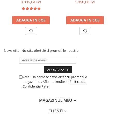
isofix BASE next i-Size
DUALFIX PRO M Teak
3.095,04 Lei
1.950,00 Lei
pentru TODL next
Informatii:
Utilizare: 100 - 150 cm, forward facing
Dimensiuni: L 40-44 x W 48-56 x H 63-83 cm
ADAUGA IN COS
ADAUGA IN COS
Greutate: 5.6 kg
Certificari: ECE R129 / 03; certificare i-Size
Newsletter
Nu rata ofertele si promotiile noastre
Vreau sa primesc newsletter cu promotiile
magazinului. Afla mai multe in
Politica de
Confidentialitate
MAGAZINUL MEU
CLIENTI