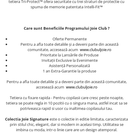
tetiera Tri-Protect™ ofera securitate cu trei straturi de protectie cu
spuma de memorie patentata Intelli-Fit™
Saltele masa de infasat
Monitorizare video
Perne pentru bebe
Care sunt Beneficiile Programului Joie Club ?
Pilote
Oferte Permanente
Piscine cu bile
Pentru a afla toate detaliile și a deveni parte din această
comunitate, accesează acum
www.clubuljoie.ro
Pompe de san
Prioritate la Lansările de Produse
Invitații Exclusive la Evenimente
Saltele patut
Asistență Personalizată
Protectie saltea patut
1 an Extra-Garantie la produse
Saltele 127x 63 cm
Pentru a afla toate detaliile și a deveni parte din această comunitate,
Saltele 140x70 cm
accesează acum
www.clubuljoie.ro
Saltele 160x80 cm
Tetiera cu fixare rapida - Pentru copilasii care cresc peste noapte,
Saltele120x60 cm
tetiera se poate regla in 10 pozitii cu o singura mana, astfel incat sa se
potriveasca rapid si usor cu inaltimea copilasului tau.
Saltelute de activitati
Tablite magetice si accesorii
Colectia Joie Signature
este o colectie in editie limitata, caracterizata
prin stilul chic, elegant, dar si modern in acelasi timp. Utilitatea se
Umidificatore
imbina cu moda, intr-o linie care are un design atemporal.