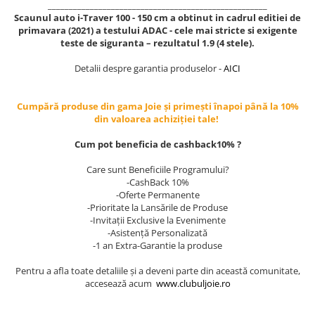
____________________________________________________
Scaunul auto i-Traver 100 - 150 cm a obtinut in cadrul editiei de
primavara (2021) a testului ADAC - cele mai stricte si exigente
teste de siguranta – rezultatul 1.9 (4 stele).
Detalii despre garantia produselor -
AICI
Cumpără produse din gama Joie și primești înapoi până la 10%
din valoarea achiziției tale!
Cum pot beneficia de cashback10% ?
Care sunt Beneficiile Programului?
-CashBack 10%
-Oferte Permanente
-Prioritate la Lansările de Produse
-Invitații Exclusive la Evenimente
-Asistență Personalizată
-1 an Extra-Garantie la produse
Pentru a afla toate detaliile și a deveni parte din această comunitate,
accesează acum
www.clubuljoie.ro