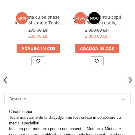
Bicicleta cu balonase
Scaun auto pentru copii
S
-20%
-15%
NOU
lumini si sunete Tobis -
Britax Römer, rotativ, 3
B
Pink
luni-4 ani, 61-105 cm, 19
lu
275,00 Lei
2.350,00 Lei
kg, DUALFIX PRO M Urban
k
220,00 Lei
2.000,00 Lei
Olive
ADAUGA IN COS
ADAUGA IN COS
Descriere
Caracteristici:
Toate marsupiile de la BabyBjorn au fost create in colaborare cu
medici specialisti.
Ideal ca prim marsupiu pentru nou-nascuti
– Marsupiul Mini este
conceput pentru a fi utilizat inca din primele luni de viata, fiind usor