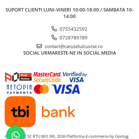
- Punctele de deasupra literei O din logo, sunt în forma de romburi.
SUPORT CLIENTI
LUNI-VINERI 10:00-18:00 / SAMBATA 10-
14:00
0755432592
0728789789
contact@caruselulcuvise.ro
SOCIAL
URMARESTE-NE IN SOCIAL MEDIA
©Copyright SC RTU BIO SRL 2026
Platforma E-commerce by Gomag