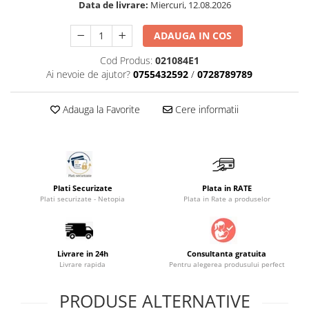
Data de livrare:
Miercuri, 12.08.2026
Saltele masa de infasat
ADAUGA IN COS
Monitorizare video
Perne pentru bebe
Cod Produs:
021084E1
Ai nevoie de ajutor?
0755432592
/
0728789789
Pilote
Piscine cu bile
Adauga la Favorite
Cere informatii
Pompe de san
Saltele patut
Protectie saltea patut
Saltele 127x 63 cm
Plati Securizate
Plata in RATE
Saltele 140x70 cm
Plati securizate - Netopia
Plata in Rate a produselor
Saltele 160x80 cm
Saltele120x60 cm
Saltelute de activitati
Livrare in 24h
Consultanta gratuita
Livrare rapida
Pentru alegerea produsului perfect
Tablite magetice si accesorii
PRODUSE ALTERNATIVE
Umidificatore