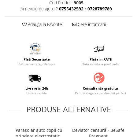
Cod Produs:
9005
Saltele masa de infasat
Ai nevoie de ajutor?
0755432592
/
0728789789
Monitorizare video
Adauga la Favorite
Cere informatii
Perne pentru bebe
Pilote
Piscine cu bile
Pompe de san
Plati Securizate
Plata in RATE
Saltele patut
Plati securizate - Netopia
Plata in Rate a produselor
Protectie saltea patut
Saltele 127x 63 cm
Saltele 140x70 cm
Livrare in 24h
Consultanta gratuita
Livrare rapida
Pentru alegerea produsului perfect
Saltele 160x80 cm
Saltele120x60 cm
PRODUSE ALTERNATIVE
Saltelute de activitati
Tablite magetice si accesorii
Parasolar auto copii cu
Deviator centură - BeSafe
In
Umidificatore
prindere electrostatică
Pregnant
au