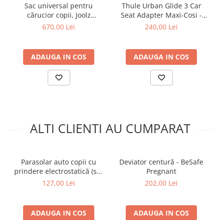
Sac universal pentru
Thule Urban Glide 3 Car
cărucior copii, Joolz
Seat Adapter Maxi-Cosi -
Culoare: Stone Grey
Adaptor pentru scaun de
670,00 Lei
240,00 Lei
masina Maxi-Cosi
ADAUGA IN COS
ADAUGA IN COS
ALTI CLIENTI AU CUMPARAT
Parasolar auto copii cu
Deviator centură - BeSafe
prindere electrostatică (set
Pregnant
2 buc)
127,00 Lei
202,00 Lei
ADAUGA IN COS
ADAUGA IN COS