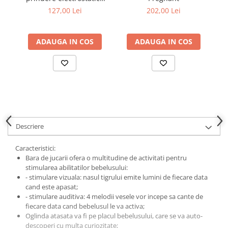
(set 2 buc)
127,00 Lei
202,00 Lei
ADAUGA IN COS
ADAUGA IN COS
Descriere
Caracteristici:
Bara de jucarii ofera o multitudine de activitati pentru
stimularea abilitatilor bebelusului:
- stimulare vizuala: nasul tigrului emite lumini de fiecare data
cand este apasat;
- stimulare auditiva: 4 melodii vesele vor incepe sa cante de
fiecare data cand bebelusul le va activa;
Oglinda atasata va fi pe placul bebelusului, care se va auto-
descoperi cu multa curiozitate;