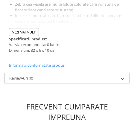
Zebra cea vesela are multe bilute colorate care vor suna de
fiecare daca cand este scuturata;
Inelele colorate atasate tigrutului au texturi diferite - ceea ce
va starni curiozitatea bebelusului;
Bara se ataseaza usor - fiind compatibila cu majoritatea
VEZI MAI MULT
carucioarelor;
Specificatii produs::
Varsta recomandata: 0 luni+;
Dimensiuni: 32 x 6 x 10 cm.
Informatii conformitate produs
Review-uri
(0)
FRECVENT CUMPARATE
IMPREUNA