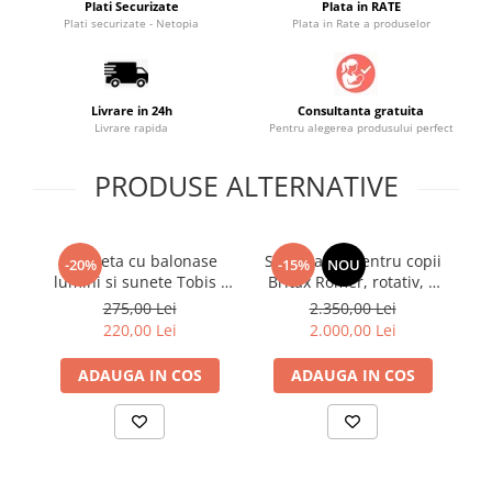
Plati Securizate
Plata in RATE
Plati securizate - Netopia
Plata in Rate a produselor
Saltele masa de infasat
Monitorizare video
Perne pentru bebe
Livrare in 24h
Consultanta gratuita
Pilote
Livrare rapida
Pentru alegerea produsului perfect
Piscine cu bile
PRODUSE ALTERNATIVE
Pompe de san
Saltele patut
Protectie saltea patut
Bicicleta cu balonase
Scaun auto pentru copii
S
-20%
-15%
NOU
lumini si sunete Tobis -
Britax Römer, rotativ, 3
B
Saltele 127x 63 cm
Pink
luni-4 ani, 61-105 cm, 19
lu
275,00 Lei
2.350,00 Lei
Saltele 140x70 cm
kg, DUALFIX PRO M Urban
k
220,00 Lei
2.000,00 Lei
Olive
Saltele 160x80 cm
Saltele120x60 cm
ADAUGA IN COS
ADAUGA IN COS
Saltelute de activitati
Tablite magetice si accesorii
Umidificatore