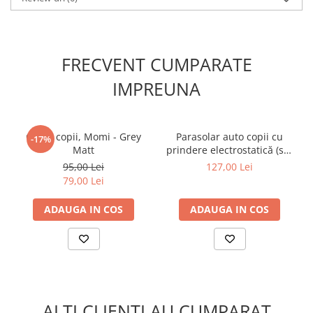
intr-o clipita!
Recomandat
pentru copii cu inaltimea intre 92-110 cm
Greutatea maxima a copilului:
25 kg
FRECVENT CUMPARATE
Diametru roata
: 12 inci
Dimensiuni
: Lungime de la roata la roata: 80 cm
IMPREUNA
Reglare scaun:
in intervalul 30-40 cm
Reglare ghidon
: in intervalul 55-65 cm
Casca copii, Momi - Grey
Parasolar auto copii cu
-17%
Matt
prindere electrostatică (set
2 buc)
95,00 Lei
127,00 Lei
79,00 Lei
ADAUGA IN COS
ADAUGA IN COS
ALTI CLIENTI AU CUMPARAT