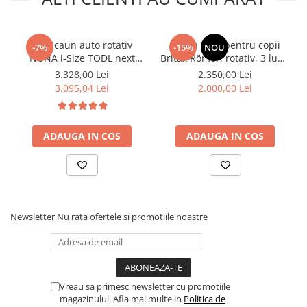
Set Scaun auto rotativ
Scaun auto pentru copii
-7%
-15%
NOU
NUNA i-Size TODL next
Britax Römer, rotativ, 3 luni-
Caviar, 40-105 cm + Baza
4 ani, 61-105 cm, 19 kg,
3.328,00 Lei
2.350,00 Lei
isofix BASE next i-Size
DUALFIX PRO M Urban Olive
3.095,04 Lei
2.000,00 Lei
pentru TODL next
ADAUGA IN COS
ADAUGA IN COS
Newsletter
Nu rata ofertele si promotiile noastre
Vreau sa primesc newsletter cu promotiile
magazinului. Afla mai multe in
Politica de