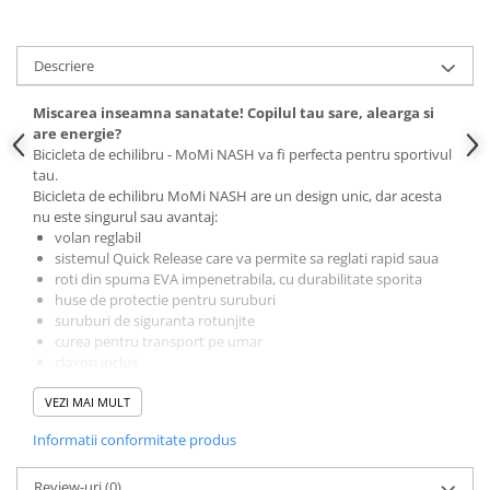
Descriere
Miscarea inseamna sanatate! Copilul tau sare, alearga si
are energie?
Bicicleta de echilibru - MoMi NASH va fi perfecta pentru sportivul
tau.
Bicicleta de echilibru MoMi NASH are un design unic, dar acesta
nu este singurul sau avantaj:
volan reglabil
sistemul Quick Release care va permite sa reglati rapid saua
roti din spuma EVA impenetrabila, cu durabilitate sporita
huse de protectie pentru suruburi
suruburi de siguranta rotunjite
curea pentru transport pe umar
claxon inclus
este conform standardului de siguranta EN71
VEZI MAI MULT
ghidon reglabil pentru ca vehiculul va fi intotdeauna ajustat la
inaltimea copilului
Informatii conformitate produs
MoMi NASH
este foarte usoara! Cantareste doar 2,5 kg!
Ghidonul are protectii antiderapante, in timp ce saua are
un sistem de eliberare rapida, datorita caruia il puteti regla
Review-uri
(0)