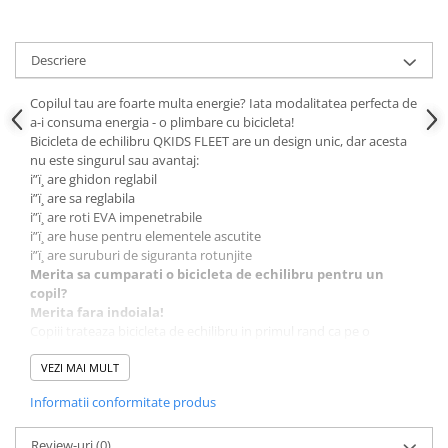
Descriere
Copilul tau are foarte multa energie? Iata modalitatea perfecta de
a-i consuma energia - o plimbare cu bicicleta!
Bicicleta de echilibru QKIDS FLEET are un design unic, dar acesta
nu este singurul sau avantaj:
i”ï¸ are ghidon reglabil
i”ï¸ are sa reglabila
i”ï¸ are roti EVA impenetrabile
i”ï¸ are huse pentru elementele ascutite
i”ï¸ are suruburi de siguranta rotunjite
Merita sa cumparati o bicicleta de echilibru pentru un
copil?
Merita fara indoiala!
Copiii trateaza bicicleta de echilibru in primul rand ca pe o
distractie extraordinara. Datorita unui astfel de vehicul, veti
putea parcurge distante mai mari cu copilul dumneavoastra.
VEZI MAI MULT
Puteti cumpara o bicicleta de echilibru pentru un copil de doi ani
Informatii conformitate produs
curios sa descopere lumea.
Influenteaza perfect abilitatile motorii brute, adica forta,
coordonarea si rezistenta.
Review-uri
(0)