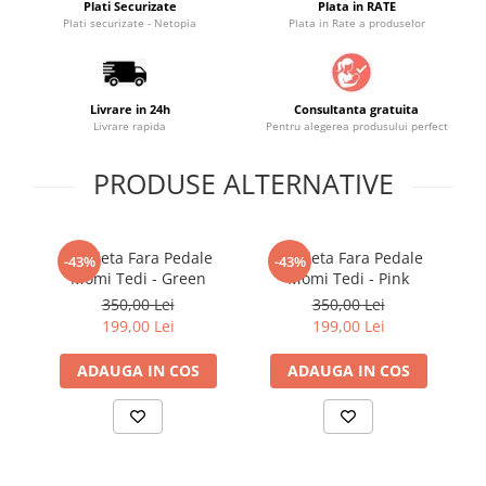
Plati Securizate
Plata in RATE
Plati securizate - Netopia
Plata in Rate a produselor
Saltele masa de infasat
Monitorizare video
Perne pentru bebe
Livrare in 24h
Consultanta gratuita
Pilote
Livrare rapida
Pentru alegerea produsului perfect
Piscine cu bile
PRODUSE ALTERNATIVE
Pompe de san
Saltele patut
Protectie saltea patut
Bicicleta Fara Pedale
Bicicleta Fara Pedale
Bi
-43%
-43%
Momi Tedi - Green
Momi Tedi - Pink
p
Saltele 127x 63 cm
350,00 Lei
350,00 Lei
Saltele 140x70 cm
199,00 Lei
199,00 Lei
Saltele 160x80 cm
Saltele120x60 cm
ADAUGA IN COS
ADAUGA IN COS
Saltelute de activitati
Tablite magetice si accesorii
Umidificatore