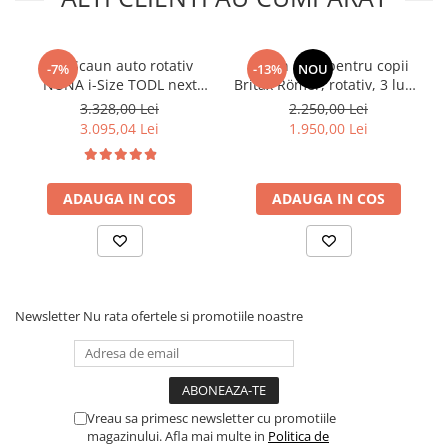
Set Scaun auto rotativ
Scaun auto pentru copii
-7%
-13%
NOU
NUNA i-Size TODL next
Britax Römer, rotativ, 3 luni-
Caviar, 40-105 cm + Baza
4 ani, 61-105 cm, 19 kg,
3.328,00 Lei
2.250,00 Lei
isofix BASE next i-Size
DUALFIX PRO M Teak
3.095,04 Lei
1.950,00 Lei
pentru TODL next
ADAUGA IN COS
ADAUGA IN COS
USOR DE LUAT ORIUNDE
Bicicleta este usor de luat oriunde, chiar si in vacante sau la
bunici. Fiind ușor de asamblat va permite transportarea acesteia
peste tot pentru ca distractia sa continue mereu! Este ideala
pentru copii începând de la 18 luni pana la 3 ani. Este cadoul ideal
Newsletter
Nu rata ofertele si promotiile noastre
pentru orice ocazie: zi de naștere, evenimente speciale etc.
Vreau sa primesc newsletter cu promotiile
magazinului. Afla mai multe in
Politica de