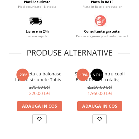
Plati Securizate
Plata in RATE
Plati securizate - Netopia
Plata in Rate a produselor
Saltele masa de infasat
Monitorizare video
Perne pentru bebe
Livrare in 24h
Consultanta gratuita
Pilote
Livrare rapida
Pentru alegerea produsului perfect
Piscine cu bile
PRODUSE ALTERNATIVE
Pompe de san
Saltele patut
Protectie saltea patut
Bicicleta cu balonase
Scaun auto pentru copii
S
-20%
-13%
NOU
lumini si sunete Tobis -
Britax Römer, rotativ, 3
B
Saltele 127x 63 cm
Pink
luni-4 ani, 61-105 cm, 19
lu
275,00 Lei
2.250,00 Lei
Saltele 140x70 cm
kg, DUALFIX PRO M Teak
kg,
220,00 Lei
1.950,00 Lei
Saltele 160x80 cm
Saltele120x60 cm
ADAUGA IN COS
ADAUGA IN COS
Saltelute de activitati
Tablite magetice si accesorii
Umidificatore