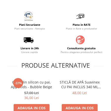
Saltele masa de infasat
Monitorizare video
Perne pentru bebe
Plati Securizate
Plata in RATE
Pilote
Plati securizate - Netopia
Plata in Rate a produselor
Piscine cu bile
Pompe de san
Livrare in 24h
Consultanta gratuita
Saltele patut
Livrare rapida
Pentru alegerea produsului perfect
Protectie saltea patut
PRODUSE ALTERNATIVE
Saltele 127x 63 cm
Saltele 140x70 cm
Saltele 160x80 cm
Cana din silicon cu pai,
STICLĂ DE APĂ Suavinex
S
-37%
Saltele120x60 cm
AppeKids - Bubble Beige
CU PAI INCLUS 340 ML
CU
Saltelute de activitati
SUAVINEX FOREST Pink
34
57,00 Lei
48,00 Lei
36,00 Lei
Tablite magetice si accesorii
Umidificatore
ADAUGA IN COS
ADAUGA IN COS