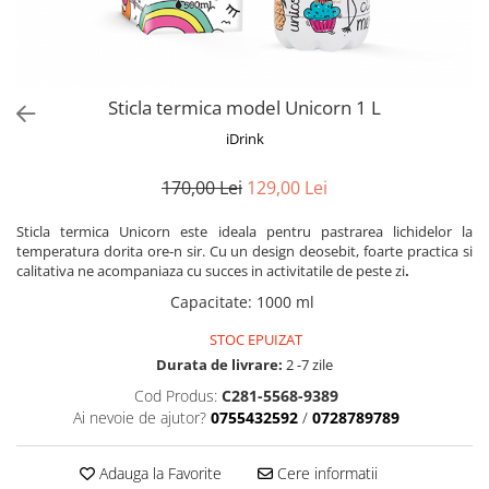
Alte jucarii bebe
Cosmetice naturale
Genti plimbare/scutece
Baldachine
Jucarii de dentitie
Rucsac transport copii
Halate si Prosoape
Jucarii Smart
Bumpere si aparatori pat
Accesorii scaune auto
Ingrijire bebelusi
Jucării de plus
Carusele si lampi de veghe
Carucioare Reversibile
Sticla termica model Unicorn 1 L
Jucarii de baie
Masinute
Comode
Huse scaune auto
iDrink
MODA COPII
Universul Grimms
Covorase de joaca
MARSUPII
Fetite
170,00 Lei
129,00 Lei
Decoratiuni si alte articole
Oglinzi retrovizoare
Ochelari de soare copii
Fotolii alaptat
Sticla termica Unicorn este ideala pentru pastrarea lichidelor la
Incaltaminte
Scaune rotative
temperatura dorita ore-n sir. Cu un design deosebit, foarte practica si
Baieti
Fotolii si scaune copii
calitativa ne acompaniaza cu succes in activitatile de peste zi
.
Olite si reductoare wc
Leagane si balansoare
Capacitate
:
1000 ml
Paturi si museline
Accesorii Leagane
STOC EPUIZAT
Perne anti-colici
Balansoare bebelusi
Durata de livrare:
2 -7 zile
Leagane electrice
Saci de dormit
Cod Produs:
C281-5568-9389
Learning tower
Ai nevoie de ajutor?
0755432592
/
0728789789
Scutece premium
Lenjerii de pat
Sisteme de infasare
Adauga la Favorite
Cere informatii
Mese de infasat