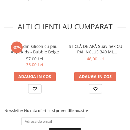
ALTI CLIENTI AU CUMPARAT
Cana din silicon cu pai,
STICLĂ DE APĂ Suavinex CU
-37%
AppeKids - Bubble Beige
PAI INCLUS 340 ML
SUAVINEX FOREST Pink
57,00 Lei
48,00 Lei
36,00 Lei
ADAUGA IN COS
ADAUGA IN COS
Newsletter
Nu rata ofertele si promotiile noastre