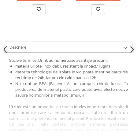
Descriere
Sticlele termice iDrink au numeroase avantaje precum:
materialul: otel inoxidabil, rezistent la impact/ rugina
datorita tehnologiei de izolare in vid poate mentine bauturile
reci timp de 24h, iar pe cele calde pana la 12h
Nu contine BPA (Bisfenol A, un compus chimic folosit în
producerea de material plastic care poate avea efecte nocive
asupra hormonilor si metabolismului)
iDrink
este un brand italian care a inteles importanta dezvoltarii
unor produse care sa imbunatateasca calitatea vietii intr-un
cadru cat mai prietenos cu mediul posibil. Produsele folosite sunt
de cea mai inalta calitate, complet ermetice, pastreaza
temperatura lichidelor constanta, sunt usoare, au un impact
minim asupra mediului inconjurator si au printuri deosebite.