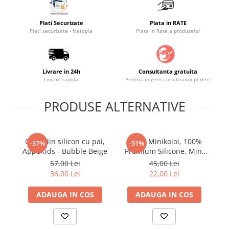
Saltele masa de infasat
Plati Securizate
Plata in RATE
Monitorizare video
Plati securizate - Netopia
Plata in Rate a produselor
Perne pentru bebe
Pilote
Livrare in 24h
Consultanta gratuita
Piscine cu bile
Livrare rapida
Pentru alegerea produsului perfect
Pompe de san
PRODUSE ALTERNATIVE
Saltele patut
Protectie saltea patut
Saltele 127x 63 cm
Cana din silicon cu pai,
Pahar Minikoioi, 100%
P
-37%
-51%
Saltele 140x70 cm
AppeKids - Bubble Beige
Premium Silicone, Mini
Cup – Velvet Rose
Saltele 160x80 cm
57,00 Lei
45,00 Lei
36,00 Lei
22,00 Lei
Saltele120x60 cm
Saltelute de activitati
ADAUGA IN COS
ADAUGA IN COS
Tablite magetice si accesorii
Umidificatore