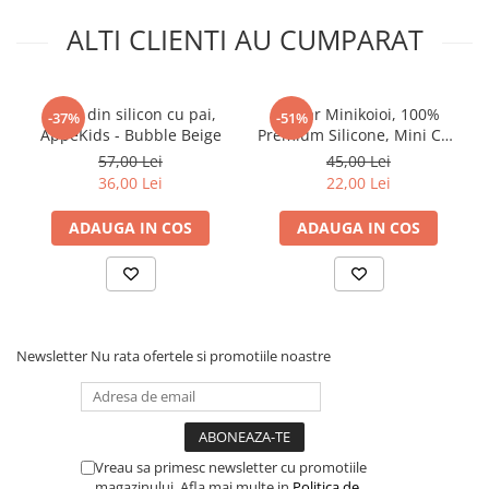
ALTI CLIENTI AU CUMPARAT
Cana din silicon cu pai,
Pahar Minikoioi, 100%
-37%
-51%
AppeKids - Bubble Beige
Premium Silicone, Mini Cup
– Velvet Rose
57,00 Lei
45,00 Lei
36,00 Lei
22,00 Lei
ADAUGA IN COS
ADAUGA IN COS
Newsletter
Nu rata ofertele si promotiile noastre
Vreau sa primesc newsletter cu promotiile
magazinului. Afla mai multe in
Politica de