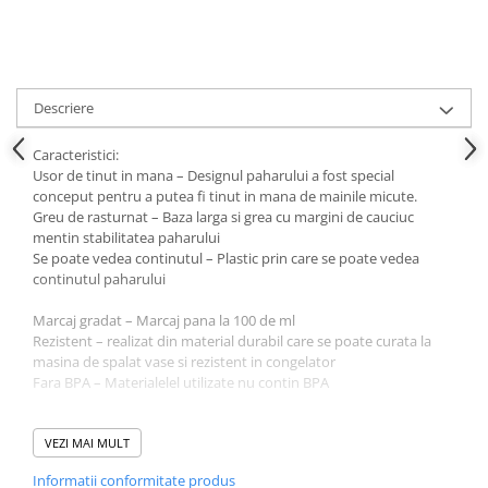
Descriere
Caracteristici:
Usor de tinut in mana
– Designul paharului a fost special
conceput pentru a putea fi tinut in mana de mainile micute.
Greu de rasturnat
– Baza larga si grea cu margini de cauciuc
mentin stabilitatea paharului
Se poate vedea continutul
– Plastic prin care se poate vedea
continutul paharului
Marcaj gradat
– Marcaj pana la 100 de ml
Rezistent
– realizat din material durabil care se poate curata la
masina de spalat vase si rezistent in congelator
Fara BPA
– Materialelel utilizate nu contin BPA
Specificatii:
Varsta recomandata: de la aproximativ 8 luni
VEZI MAI MULT
Dimensiuni: 74 x 74 x 86mm
Informatii conformitate produs
Greutate:70g