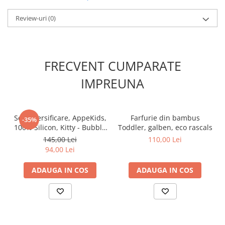
Volum: 100 ml
Materiale: polipropilena si elastomeri termoplastici
Review-uri
(0)
Testat si sigur conform standardelor europene si americane, nu
contin BPA.
FRECVENT CUMPARATE
IMPREUNA
Set Diversificare, AppeKids,
Farfurie din bambus
-35%
100% Silicon, Kitty - Bubble
Toddler, galben, eco rascals
Beige
145,00 Lei
110,00 Lei
94,00 Lei
ADAUGA IN COS
ADAUGA IN COS