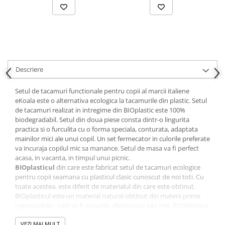
Descriere
Setul de tacamuri functionale pentru copii al marcii italiene
eKoala este o alternativa ecologica la tacamurile din plastic. Setul
de tacamuri realizat in intregime din BIOplastic este 100%
biodegradabil. Setul din doua piese consta dintr-o lingurita
practica si o furculita cu o forma speciala, conturata, adaptata
mainilor mici ale unui copil. Un set fermecator in culorile preferate
va incuraja copilul mic sa manance. Setul de masa va fi perfect
acasa, in vacanta, in timpul unui picnic.
BIOplasticul
din care este fabricat setul de tacamuri ecologice
pentru copii seamana cu plasticul clasic cunoscut de noi toti. Cu
toate acestea, este diferit de materialul din care este obtinut.
BIOplasticul este un material natural obtinut din materii prime
regenerabile - cum ar fi porumb, sfecla rosie sau mei. BIOplasticul
folosit este biodegradabil, ceea ce inseamna ca este transformat
in ingrediente organice, fara a produce substante toxice si, prin
VEZI MAI MULT