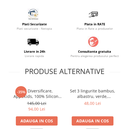
Saltele masa de infasat
Monitorizare video
Perne pentru bebe
Plati Securizate
Plata in RATE
Plati securizate - Netopia
Plata in Rate a produselor
Pilote
Piscine cu bile
Pompe de san
Livrare in 24h
Consultanta gratuita
Livrare rapida
Pentru alegerea produsului perfect
Saltele patut
Protectie saltea patut
PRODUSE ALTERNATIVE
Saltele 127x 63 cm
Saltele 140x70 cm
Set Diversificare,
Set 3 lingurite bambus,
Sc
Saltele 160x80 cm
-35%
AppeKids, 100% Silicon,
albastru, verde,
June 3in1 cu
Saltele120x60 cm
Kitty - Bubble Beige
portocaliu, eco ras
l
145,00 Lei
48,00 Lei
Saltelute de activitati
94,00 Lei
Tablite magetice si accesorii
ADAUGA IN COS
ADAUGA IN COS
Umidificatore