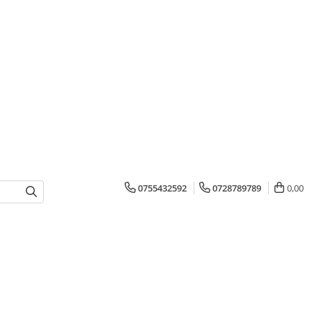
0755432592
0728789789
0,00