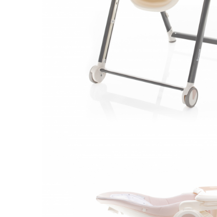
Leagane electrice
Learning tower
Lenjerii de pat
Mese de infasat
Saltele masa de infasat
Monitorizare video
Perne pentru bebe
Pilote
Piscine cu bile
Pompe de san
Saltele patut
Protectie saltea patut
Saltele 127x 63 cm
Saltele 140x70 cm
Saltele 160x80 cm