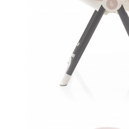
Saltele120x60 cm
Saltelute de activitati
Tablite magetice si accesorii
Umidificatore