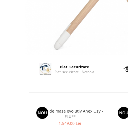
Plati Securizate
Plati securizate - Netopia
Scaun de masa evolutiv Anex Ozy -
Scau
NOU
NO
FLUFF
1.549,00 Lei