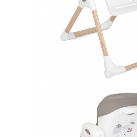
Leagane electrice
Learning tower
Lenjerii de pat
Mese de infasat
Saltele masa de infasat
Monitorizare video
Perne pentru bebe
Pilote
Piscine cu bile
Pompe de san
Saltele patut
Protectie saltea patut
Saltele 127x 63 cm
Saltele 140x70 cm
Saltele 160x80 cm