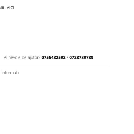
lii -
AICI
Ai nevoie de ajutor?
0755432592
/
0728789789
informatii