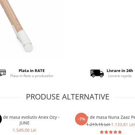
Plata in RATE
Livrare in 24h
Plata in Rate a produselor
Livrare rapida
PRODUSE ALTERNATIVE
n de masa evolutiv Anex Ozy -
Scaun de masa Nun
U
-7%
JUNE
1.219,15 Lei
1.133,81 Lei
1.549,00 Lei