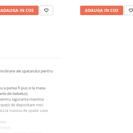
ADAUGA IN COS
ADAUGA IN COS
inclinare ale spatarului pentru
ru a putea fi pus si la masa
parte de bebelus)
 pentru siguranta maxima
 spații de depozitare mici
ata la masina de spalat vase.
mici
 copii.