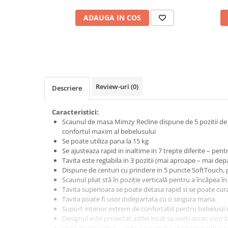
ADAUGA IN COS
Review-uri
(0)
Descriere
Caracteristici:
Scaunul de masa Mimzy Recline dispune de 5 pozitii de 
confortul maxim al bebelusului
Se poate utiliza pana la 15 kg
Se ajusteaza rapid in inaltime in 7 trepte diferite – pent
Tavita este reglabila in 3 pozitii (mai aproape – mai de
Dispune de centuri cu prindere in 5 puncte SoftTouch,
Scaunul pliat stă în poziție verticală pentru a încăpea în
Tavita superioara se poate detasa rapid si se poate cur
Tavita poate fi usor indepartata cu o singura mana.
Suport interior extrem de confortabil pentru bebelusii 
Designul este proiectat astfel incat sa aveti acces usor la