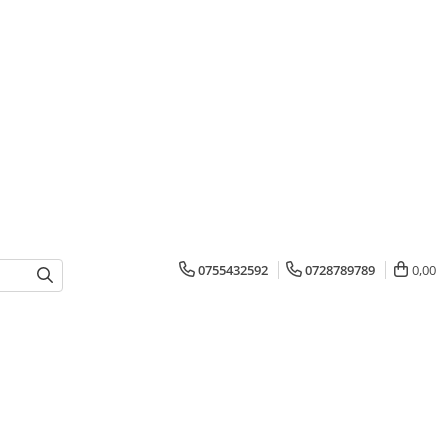
0755432592
0728789789
0,00