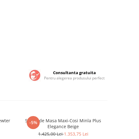
Consultanta gratuita
Pentru alegerea produsului perfect
a Zaaz Pewter
Scaun de Masa Maxi-Cosi Minla Plus
ONINO - S
-5%
Elegance Beige
1.425,00 Lei
1.353,75 Lei