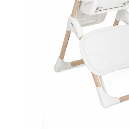
Saltele120x60 cm
Saltelute de activitati
Tablite magetice si accesorii
Umidificatore