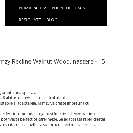
PRIMII PASI
PUERICULTURA
RESIGILATE
BLOG
mzy Recline Walnut Wood, nastere - 15
siguranta una speciala!
fi alaturi de bebelus in centrul atentiei.
justabile si adaptabile. Mimzy va creste impreuna cu
.
e fericiti impreuna! Elegant si functional, Mimzy 2 in 1
e potriveste perfect oricarei mese. Se adapteaza rapid cresterii
i, a spatarului, a tavitei, a suportului pentru picioare etc.