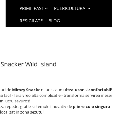
PRIMII PASI
PUERICULTURA
RESIGILATE
BLOG
Snacker Wild Island
turi de
Mimzy Snacker
- un scaun
ultra-usor
si
confortabil
!
si facil - fara vreo alta complicatie - transforma servirea mesei
-un lucru savuros!
aza repede, gratie sistemului inovativ de
pliere cu o singura
localizat in zona sezutul.