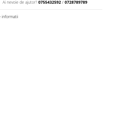
Ai nevoie de ajutor?
0755432592
/
0728789789
informatii