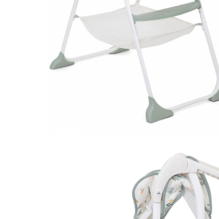
Leagane electrice
Learning tower
Lenjerii de pat
Mese de infasat
Saltele masa de infasat
Monitorizare video
Perne pentru bebe
Pilote
Piscine cu bile
Pompe de san
Saltele patut
Protectie saltea patut
Saltele 127x 63 cm
Saltele 140x70 cm
Saltele 160x80 cm