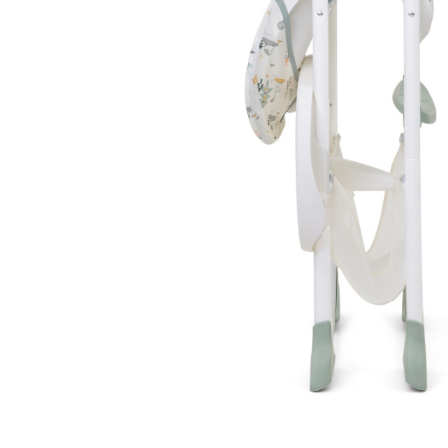
Saltele120x60 cm
Saltelute de activitati
Tablite magetice si accesorii
Umidificatore