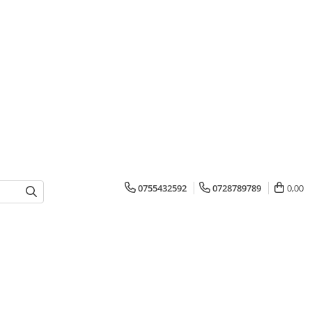
0755432592
0728789789
0,00