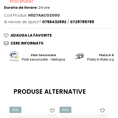
STOC EPUIZAT
Saltele masa de infasat
Durata de livrare:
24 ore
Monitorizare video
Cod Produs:
H1127AACOZ000
Perne pentru bebe
Ai nevoie de ajutor?
0755432592
/
0728789789
Pilote
ADAUGA LA FAVORITE
Piscine cu bile
CERE INFORMATII
Pompe de san
Saltele patut
Plati Securizate
Plata in RAT
Plati securizate - Netopia
Plata in Rate a pr
Protectie saltea patut
Saltele 127x 63 cm
Saltele 140x70 cm
Saltele 160x80 cm
PRODUSE ALTERNATIVE
Saltele120x60 cm
Saltelute de activitati
Tablite magetice si accesorii
NOU
NOU
-7
Umidificatore