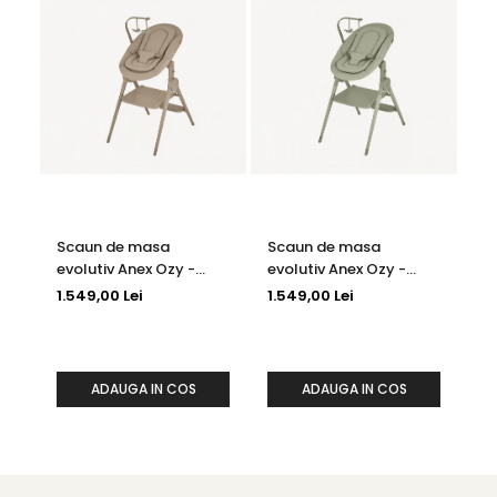
Scaun de masa
Scaun de masa
Sc
evolutiv Anex Ozy -
evolutiv Anex Ozy -
Za
FLUFF
JUNE
1.549,00 Lei
1.549,00 Lei
1.2
1.1
ADAUGA IN COS
ADAUGA IN COS