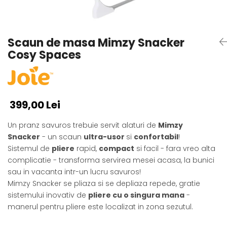
Alte jucarii bebe
Cosmetice naturale
Genti plimbare/scutece
Baldachine
Jucarii de dentitie
Rucsac transport copii
Halate si Prosoape
Jucarii Smart
Bumpere si aparatori pat
Accesorii scaune auto
Ingrijire bebelusi
Scaun de masa Mimzy Snacker
Jucării de plus
Carusele si lampi de veghe
Carucioare Reversibile
Jucarii de baie
Cosy Spaces
Masinute
Comode
Huse scaune auto
MODA COPII
Universul Grimms
Covorase de joaca
MARSUPII
Fetite
Decoratiuni si alte articole
Oglinzi retrovizoare
Ochelari de soare copii
399,00 Lei
Fotolii alaptat
Incaltaminte
Scaune rotative
Baieti
Fotolii si scaune copii
Un pranz savuros trebuie servit alaturi de
Mimzy
Olite si reductoare wc
Sna
c
ker
- un scaun
ultra-usor
si
confortabil
!
Leagane si balansoare
Sistemul de
pliere
rapid,
compact
si facil - fara vreo alta
Paturi si museline
Accesorii Leagane
complicatie - transforma servirea mesei acasa, la bunici
Perne anti-colici
Balansoare bebelusi
sau in vacanta intr-un lucru savuros!
Leagane electrice
Saci de dormit
Mimzy Snacker se pliaza si se depliaza repede, gratie
Learning tower
sistemului inovativ de
pliere cu o singura mana
-
Scutece premium
manerul pentru pliere este localizat in zona sezutul.
Lenjerii de pat
Sisteme de infasare
Mese de infasat