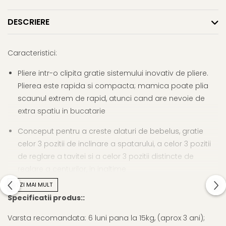
DESCRIERE
Caracteristici:
Pliere intr-o clipita gratie sistemului inovativ de pliere.
Plierea este rapida si compacta; mamica poate plia
scaunul extrem de rapid, atunci cand are nevoie de
extra spatiu in bucatarie
Conceput pentru a creste alaturi de bebelus, gratie
celor 3 pozitii de inclinare a spatarului, a celor 3 pozitii
de reglare a tavitei si a celor 3 pozitii distincte de
reglare a centurilor, in inaltime
VEZI MAI MULT
Design simplu si curat, fara a face rabat la
Specificatii produs::
caracteristicile unui scaun de masa complet;
Varsta recomandata: 6 luni pana la 15kg, (aprox 3 ani);
La pliere ocupa foarte putin spatiu, de asemenea