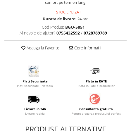
confort pe termen lung.
Saltele masa de infasat
STOC EPUIZAT
Monitorizare video
Durata de livrare:
24 ore
Perne pentru bebe
Cod Produs:
BGO-5851
Ai nevoie de ajutor?
0755432592
/
0728789789
Pilote
Piscine cu bile
Adauga la Favorite
Cere informatii
Pompe de san
Saltele patut
Protectie saltea patut
Saltele 127x 63 cm
Plati Securizate
Plata in RATE
Saltele 140x70 cm
Plati securizate - Netopia
Plata in Rate a produselor
Saltele 160x80 cm
Saltele120x60 cm
Saltelute de activitati
Livrare in 24h
Consultanta gratuita
Livrare rapida
Pentru alegerea produsului perfect
Tablite magetice si accesorii
Umidificatore
PRODUSE ALTERNATIVE