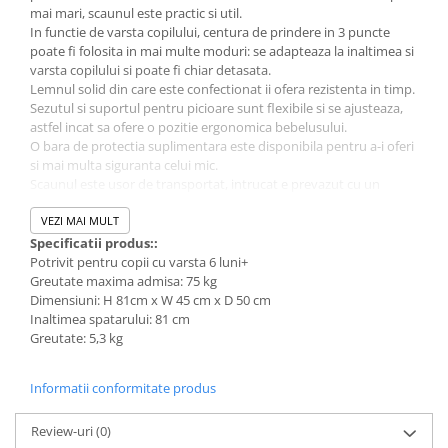
mai mari, scaunul este practic si util.
In functie de varsta copilului, centura de prindere in 3 puncte
poate fi folosita in mai multe moduri: se adapteaza la inaltimea si
varsta copilului si poate fi chiar detasata.
Lemnul solid din care este confectionat ii ofera rezistenta in timp.
Sezutul si suportul pentru picioare sunt flexibile si se ajusteaza,
astfel incat sa ofere o pozitie ergonomica bebelusului.
O bara de protectia suplimentara este disponibila pentru a-i oferi
si mai multa siguranta celui mic.
Scaunul este usor de transportat, intrucat e prevazut cu un
maner, care faciliteaza transportarea.
Scaunul ocupa putin spatiu.
VEZI MAI MULT
Scaunul este testat si aprobat conform standardului DIN EN
Specificatii produs::
14988.
Potrivit pentru copii cu varsta 6 luni+
Puteti completa scaunul cu accesoriile BabyGo, o perna sau o
Greutate maxima admisa: 75 kg
tavita pentru scaun, pentru si mai mult confort.
Dimensiuni: H 81cm x W 45 cm x D 50 cm
Caracteristici:
Inaltimea spatarului: 81 cm
fabricat din lemn masiv
Greutate: 5,3 kg
suport pentru picioare ajustabil
centura de prindere in 3 puncte
Informatii conformitate produs
extrem de stabil, deoarece e fabricat din materiale solide
e robust, datorita lemnului din care e fabricat
Inca din 2002, BabyGo creeaza produse axate pe siguranta
Review-uri
(0)