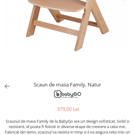
Alte jucarii bebe
Cosmetice naturale
Genti plimbare/scutece
Baldachine
Jucarii de dentitie
Rucsac transport copii
Halate si Prosoape
Jucarii Smart
Bumpere si aparatori pat
Accesorii scaune auto
Ingrijire bebelusi
Jucării de plus
Carusele si lampi de veghe
Carucioare Reversibile
Jucarii de baie
Masinute
Comode
Huse scaune auto
MODA COPII
Universul Grimms
Covorase de joaca
MARSUPII
Fetite
Decoratiuni si alte articole
Oglinzi retrovizoare
Ochelari de soare copii
Fotolii alaptat
Incaltaminte
Scaune rotative
Baieti
Fotolii si scaune copii
Olite si reductoare wc
Leagane si balansoare
Scaun de masa Family, Natur
Paturi si museline
Accesorii Leagane
Perne anti-colici
Balansoare bebelusi
Leagane electrice
Saci de dormit
379,00 Lei
Learning tower
Scutece premium
Scaunul de masa Family de la BabyGo are un design sofisticat. Solid si
Lenjerii de pat
Sisteme de infasare
rezistent, el poate fi folosit in diverse etape de crestere a celui mic.
Fabricat din lemn, scaunul va rezista in timp si ii va asigura celui mic un
Mese de infasat