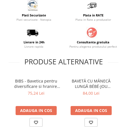
Saltele masa de infasat
Monitorizare video
Plati Securizate
Plata in RATE
Plati securizate - Netopia
Plata in Rate a produselor
Perne pentru bebe
Pilote
Piscine cu bile
Livrare in 24h
Consultanta gratuita
Livrare rapida
Pentru alegerea produsului perfect
Pompe de san
Saltele patut
PRODUSE ALTERNATIVE
Protectie saltea patut
Saltele 127x 63 cm
BIBS - Bavetica pentru
BAVETĂ CU MÂNECĂ
B
Saltele 140x70 cm
diversificare si hranire,
LUNGĂ BÉBÉ-JOU
Saltele 160x80 cm
Earth
RAINBOW SKY
75,24 Lei
84,00 Lei
Saltele120x60 cm
Saltelute de activitati
ADAUGA IN COS
ADAUGA IN COS
Tablite magetice si accesorii
Umidificatore