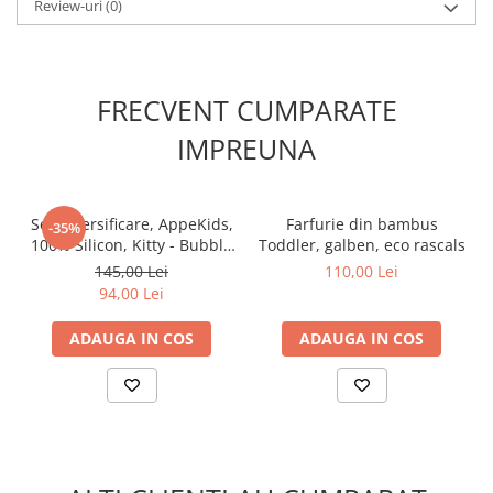
Review-uri
(0)
FRECVENT CUMPARATE
IMPREUNA
Set Diversificare, AppeKids,
Farfurie din bambus
-35%
100% Silicon, Kitty - Bubble
Toddler, galben, eco rascals
Beige
145,00 Lei
110,00 Lei
94,00 Lei
ADAUGA IN COS
ADAUGA IN COS