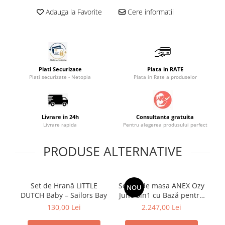
Adauga la Favorite
Cere informatii
Saltele masa de infasat
Monitorizare video
Perne pentru bebe
Pilote
Plati Securizate
Plata in RATE
Piscine cu bile
Plati securizate - Netopia
Plata in Rate a produselor
Pompe de san
Saltele patut
Livrare in 24h
Consultanta gratuita
Protectie saltea patut
Livrare rapida
Pentru alegerea produsului perfect
Saltele 127x 63 cm
Saltele 140x70 cm
PRODUSE ALTERNATIVE
Saltele 160x80 cm
Saltele120x60 cm
Saltelute de activitati
Set de Hrană LITTLE
Scaun de masa ANEX Ozy
NOU
DUTCH Baby – Sailors Bay
June 3in1 cu Bază pentru
g
Tablite magetice si accesorii
leagăn Ozy + Suport de
130,00 Lei
2.247,00 Lei
picioare
Umidificatore