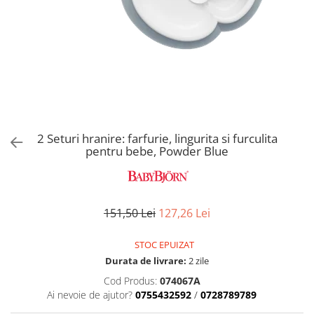
Alte jucarii bebe
Cosmetice naturale
Genti plimbare/scutece
Baldachine
Jucarii de dentitie
Rucsac transport copii
Halate si Prosoape
Jucarii Smart
Bumpere si aparatori pat
Accesorii scaune auto
Ingrijire bebelusi
Jucării de plus
Carusele si lampi de veghe
Carucioare Reversibile
Jucarii de baie
Masinute
Comode
Huse scaune auto
MODA COPII
Universul Grimms
Covorase de joaca
MARSUPII
Fetite
Decoratiuni si alte articole
Oglinzi retrovizoare
Ochelari de soare copii
2 Seturi hranire: farfurie, lingurita si furculita
Fotolii alaptat
Incaltaminte
pentru bebe, Powder Blue
Scaune rotative
Baieti
Fotolii si scaune copii
Olite si reductoare wc
Leagane si balansoare
Paturi si museline
151,50 Lei
127,26 Lei
Accesorii Leagane
Perne anti-colici
Balansoare bebelusi
STOC EPUIZAT
Leagane electrice
Saci de dormit
Durata de livrare:
2 zile
Learning tower
Scutece premium
Cod Produs:
074067A
Lenjerii de pat
Ai nevoie de ajutor?
0755432592
/
0728789789
Sisteme de infasare
Mese de infasat