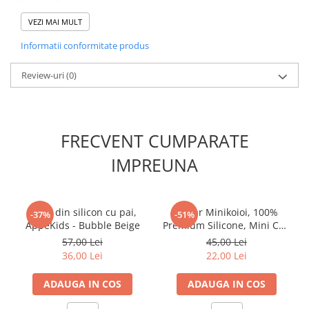
Tacamurile nu aluneca – O canelura pe spatele tacamurilor le face
sa stea fixe pe marginea farfuriei si sa nu alunece in mancare
VEZI MAI MULT
Specificatii:
Informatii conformitate produs
Varsta recomandata: de la aproximativ 4 luni
Dimensiuni: farfurie - 19.5 x 19.5 x 3.5cm; furculita - 3.5 x 12 x 2cm;
lingurita - 3.5 x 12 x 2cm
Review-uri
(0)
Testate si sigure conform standardelor europene si americane,
nu contin BPA.
FRECVENT CUMPARATE
IMPREUNA
Cana din silicon cu pai,
Pahar Minikoioi, 100%
-37%
-51%
AppeKids - Bubble Beige
Premium Silicone, Mini Cup
– Velvet Rose
57,00 Lei
45,00 Lei
36,00 Lei
22,00 Lei
ADAUGA IN COS
ADAUGA IN COS