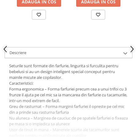
ADAUGA IN COS
ADAUGA IN COS
Descriere
Seturile sunt formate din farfurie, lingurita si furculita pentru
bebelusi si au un design inteligent special conceput pentru
mainile micute ale copilasilor.
Caracteristici:
Forma ergonomica – Forma farfuriei precum cea a unui trifoi cu 3
frunze il ajuta pe cel mic sa ia mancarea din farfurie cu tacamurile,
intr-un mod extrem de facil.
Greu de rasturnat – Forma marginii farfuriei il opreste pe cel mic
din a prinde sau rasturna farfuria
Nu aluneca – Marginea de cauciuc de pe spatele farfuriei o fixeaza
pe masa si o impiedica sa alunece
Usor de tinut in mana – Manerele scurte ale tacamurilor sunt
perfecte pentru mainile micute ale copiiilor