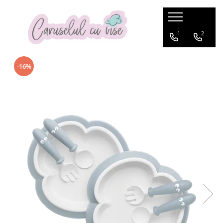
BRANDURILE NOASTRE
CAMERA COPILULUI
CARUCIOARE
SCAUNE AUTO COPII
BEBE LA MASA
BEBE LA PLIMBARE
FAMILY TRAVEL
ANIVERSARI/BOTEZ
CADOUL PERFECT
DE SEZON
JUCARII
PRIMII PASI
PUERICULTURA
1
2
Britax Roemer
CARUCIOARE DE LA NASTERE
SCAUNE AUTO PANA LA 4 ANI (0-18
Scaune de masa
Biciclete si trotinete
Trolere
Accesorii aniversare
Prematuri
Sticle termice
Jucarii de exterior
Premergătoare
Suzete
Patuturi bebelusi si copii
kg)
-16%
Joie
CARUCIOARE DE LA NASTERE CU
Articole de masa
Bicicleta Fara Pedale
Accesorii bicicleta
Accesorii pentru Botez
Cadouri nou nascuti
Ghiozdane si rucsace copii
Bucatarii
Centre de activitati
0-6 luni
Paturi ovale din lemn
SCOICA
SCAUNE AUTO PANA LA 7 ani
Biciclete
6-18 luni
Joolz
Bavete
Genti & Rucsacuri
Cadouri baby shower
Copii 1-3 ani
Casti antifonice
Educative
Inaltatoare
Patuturi Multifunctionale
CARUCIOARE MULTIFUNCTIONALE
SCAUNE AUTO PANA LA VARSTA DE
Casti de protectie
18 luni+
Leagane
Nuna
Boostere-Inaltatoare pentru masa
Cutii pentru Trusou
Copii 3 ani +
Costume de baie
Instrumente muzicale
12 ANI
Triciclete
Accesorii Bibs
CARUCIOARE SPORT
Paturi tip Casuta
Genti pentru pranz
Lumanari Botez
Pentru Mame
Costume de ploaie
Jucarii carucior
Sisteme isofix
Trotinete
Accesorii Suavinez
Patut Junior
Landouri
Incalzitoare biberoane
MODA COPII
Centuri postnatale
Jucarii de plus
Trotinete transformabile
Accesorii baita
Boostere tip inaltator
Patuturi de lemn bebelusi
SACI CARUCIOARE
Esarfa pentru alaptat
Pahare si cani de masa
Jucarii de rol
Accesorii carucioare
Biberoane
Patuturi pliabile
SCAUNE AUTO TIP SCOICA
Halate gravide-mamici
Recipiente pentru mancare
Jucarii din lemn
Accesorii Carucioare Anex
Pauturi cosleeping
Cadite bebe
Accesorii Carucioare Easywalker
Perne alaptare
Roboti preparare hrana
Jucarii educative
Chilotei antrenament
Accesorii Carucioare Joolz
SET Patut si Comoda
Sticle cu pai
Jucarii muzicale
cos scutece
Accesorii Carucioare Thule
Accesorii patut
Tacamuri
Jucarii pentru bebelusi
Cos scutece
Accesorii universale
Baby nests