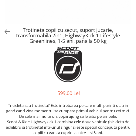
Alte jucarii bebe
Cosmetice naturale
Genti plimbare/scutece
Baldachine
Jucarii de dentitie
Rucsac transport copii
Halate si Prosoape
Jucarii Smart
Bumpere si aparatori pat
Accesorii scaune auto
Ingrijire bebelusi
Jucării de plus
Carusele si lampi de veghe
Carucioare Reversibile
Trotineta copii cu sezut, suport jucarie,
Jucarii de baie
Masinute
transformabila 2in1, HighwayKick 1 Lifestyle
Comode
Huse scaune auto
MODA COPII
Greenlines, 1-5 ani, pana la 50 kg
Universul Grimms
Covorase de joaca
MARSUPII
Fetite
Decoratiuni si alte articole
Oglinzi retrovizoare
Ochelari de soare copii
Fotolii alaptat
Incaltaminte
Scaune rotative
Baieti
Fotolii si scaune copii
Olite si reductoare wc
Leagane si balansoare
Paturi si museline
Accesorii Leagane
599,00 Lei
Perne anti-colici
Balansoare bebelusi
Tricicleta sau trotineta? Este intrebarea pe care multi parinti o au in
Leagane electrice
Saci de dormit
gand cand vine momentul sa cumpere primul vehicul pentru cei mici.
Learning tower
De cele mai multe ori, copiii ajung sa le aiba pe ambele.
Scutece premium
Scoot & Ride Highwaykick 1 combina cele doua vehicule (bicicleta de
Lenjerii de pat
echilibru si trotineta) intr-unul singur si este special conceputa pentru
Sisteme de infasare
copiii cu varsta cuprinsa intre 1 si 5 ani.
Mese de infasat