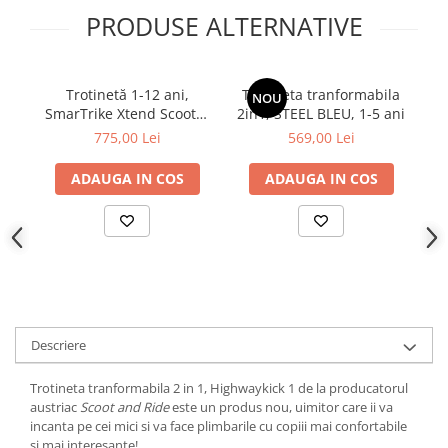
PRODUSE ALTERNATIVE
Trotinetă 1-12 ani,
Trotineta tranformabila
T
NOU
SmarTrike Xtend Scooter
2in1, STEEL BLEU, 1-5 ani
î
Ride-on Model: soft green
Hi
775,00 Lei
569,00 Lei
an
ADAUGA IN COS
ADAUGA IN COS
Descriere
Trotineta tranformabila 2 in 1, Highwaykick 1 de la producatorul
austriac
Scoot and Ride
este un produs nou, uimitor care ii va
incanta pe cei mici si va face plimbarile cu copiii mai confortabile
si mai interesante!