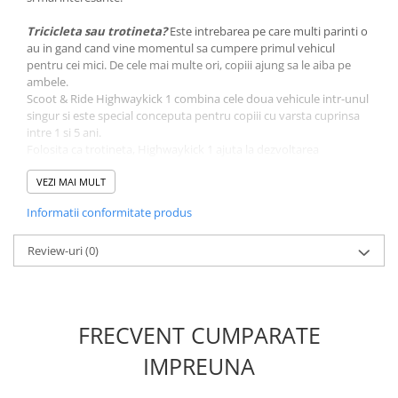
Tricicleta sau trotineta?
Este intrebarea pe care multi parinti o
au in gand cand vine momentul sa cumpere primul vehicul
pentru cei mici. De cele mai multe ori, copiii ajung sa le aiba pe
ambele.
Scoot & Ride Highwaykick 1 combina cele doua vehicule intr-unul
singur si este special conceputa pentru copiii cu varsta cuprinsa
intre 1 si 5 ani.
Folosita ca trotineta, Highwaykick 1 ajuta la dezvoltarea
echilibrului, increderii in sine si capacitatii de manevrare inca de la
primii pasi. Simplu si fara a utiliza nici o alta unealta, Highwaykick
VEZI MAI MULT
1 se transforma in tricicleta. Pentru a converti tricicleta fara
Informatii conformitate produs
pedale in trotineta, pur si simplu schimbati pozitia ghidonului,
deschideti siguranta din fata si rotiti in sus scaunul. Pentru a regla
inaltimea scaunului, trebuie doar sa apasati pe cele doua
Review-uri
(0)
butoane din partea de jos.
FRECVENT CUMPARATE
IMPREUNA