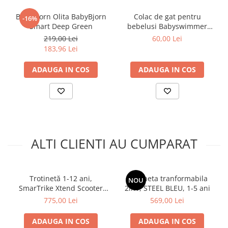
BabyBjorn Olita BabyBjorn
Colac de gat pentru
-16%
Smart Deep Green
bebelusi Babyswimmer
Galben cu zornaitoare 6-36
219,00 Lei
60,00 Lei
luni
183,96 Lei
ADAUGA IN COS
ADAUGA IN COS
ALTI CLIENTI AU CUMPARAT
Trotinetă 1-12 ani,
Trotineta tranformabila
NOU
SmarTrike Xtend Scooter
2in1, STEEL BLEU, 1-5 ani
Ride-on Model: soft green
775,00 Lei
569,00 Lei
ADAUGA IN COS
ADAUGA IN COS