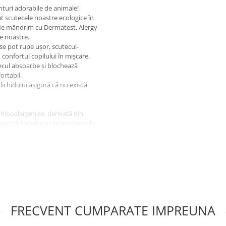
nturi adorabile de animale!
t scutecele noastre ecologice în
. Ne mândrim cu Dermatest, Alergy
le noastre.
e se pot rupe ușor, scutecul-
 confortul copilului în mișcare.
ecul absoarbe și blochează
rtabil.
ichidului asigură că nu există
hipoalergenice, derivată din
tejează bebelușul de problemele
feră confort și libertate de
l uscat timp de 12 ore.
 reduce dependența de resurse
o-bazate și pastă de lemn
și oxo-biodegradabile în 3-6 ani.
de carbon.
FRECVENT CUMPARATE IMPREUNA
& Kin, protejând păduri
e face o diferență reală!