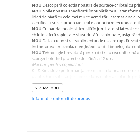
NOU
Descoperă colecția noastră de scutece-chilotel cu pri
NOU
Noile noastre specificații îmbunătățite au transforma
lideri de piață cu cele mai multe acreditări internaționale
Certified, FSC și Carbon Neutral Plant printre recunoașteri
NOU
Cu banda moale și flexibilă în jurul taliei și laterale c
chilotel oferă rapiditate și ușurință în schimbare, asigurând
NOU
Dotat cu un strat suplimentar de uscare rapidă, scut
instantaneu umezeala, menținând fundul bebelușului confo
NOU
Tehnologie brevetată pentru distribuirea uniformă a l
scurgeri, oferind protecție de până la 12 ore.
Mai bun pentru copilul tău!
Kit & Kin aduce performanță premium în lumea scutecelor 
plante. Fără substanțe chimice dure, materiale blânde pro
pielii sensibile. Forma ergonomică și tehnologia brevetată o
mișcare, iar absorbția și uscarea instantanee mențin fundu
VEZI MAI MULT
Mai bun pentru mediu!
Informatii conformitate produs
Folosim materiale durabile, derivate din plante, pentru a
neregenerabile. Nucleul super-absorbant conține geluri bi
certificată FSC®, fără clor. Toate materialele sunt durabile 
Fabricăm într-o unitate prietenoasă cu mediul, fără emisii 
Dăruim înapoi!
O parte din fiecare achiziție se întoarce prin Fundația Kit 
amenințate și sprijinind comunitățile locale. Fiecare achiziți