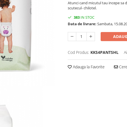
Atunci cand micutul tau incepe sa de
scutecul- chilotel.
383
IN STOC
Data de livrare:
Sambata, 15.08.2
ADAUG
Cod Produs:
KKS4PANTSHL
A
Adauga la Favorite
Cere 