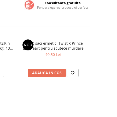
Consultanta gratuita
Pentru alegerea produsului perfect
it&Kin
Set 10 saci ermetici Twist'R Prince
Scutece Hip
NOU
kg, 132
Lionheart pentru scutece murdare
Marime
90,50 Lei
ADAUGA IN COS
ADAU