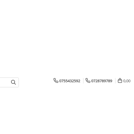
0755432592
0728789789
0,00