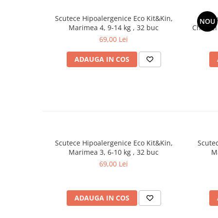
Beneficii ale scutecului-chilotel Kit and Kin:
Fără clor, latex, lotiuni, parfumuri, alergeni comuni, ftal
Scutece Hipoalergenice Eco Kit&Kin,
Scute
daunătoare.
NOU
Marimea 4, 9-14 kg , 32 buc
Chilotel
Ingrediente sustenabile de la exterior la interior și amba
69,00 Lei
Tranziție ușoară pentru antrenamentul la olită.
Perfect pentru copiii activi.
Descoperă diferența cu Kit & Kin - alegerea naturală pentru 
ADAUGA IN COS
mediului!
Culoarea
Alb
Producator
Kit and Kin
Compozitie
pulpa moale cu baza bio SAP,
Scutece Hipoalergenice Eco Kit&Kin,
Scutec
Altele
Eco
Marimea 3, 6-10 kg , 32 buc
Ma
69,00 Lei
Componente (cantitativ)
1 pachet x 22 buc
Tip Produs
Unica folosinta
ADAUGA IN COS
Garantie (luni)
12