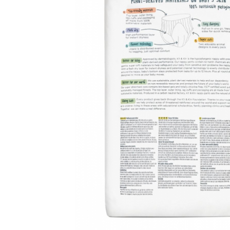
Saltele120x60 cm
Saltelute de activitati
Tablite magetice si accesorii
Umidificatore