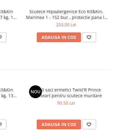
Kit&Kin
Scutece Hipoalergenice Eco Kit&Kin,
Accesorii '
7 kg, 120
Marimea 1 - 152 buc , protectie pana la
12 ore - (2-5 kg)
253,00 Lei
ADAUGA IN COS
AD
Kit&Kin
Set 10 saci ermetici Twist'R Prince
Scutece 
NOU
 kg, 132
Lionheart pentru scutece murdare
Mar
90,50 Lei
ADAUGA IN COS
AD