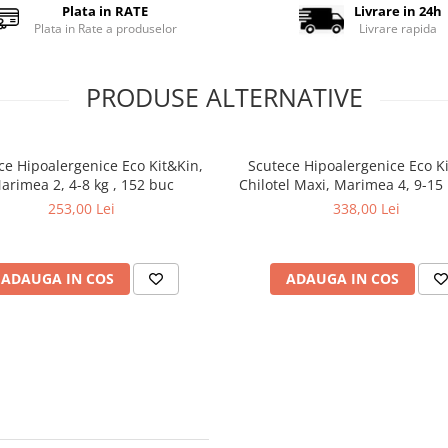
Plata in RATE
Livrare in 24h
Plata in Rate a produselor
Livrare rapida
PRODUSE ALTERNATIVE
ce Hipoalergenice Eco Kit&Kin,
Scutece Hipoalergenice Eco K
arimea 2, 4-8 kg , 152 buc
Chilotel Maxi, Marimea 4, 9-15 
buc
253,00 Lei
338,00 Lei
ADAUGA IN COS
ADAUGA IN COS