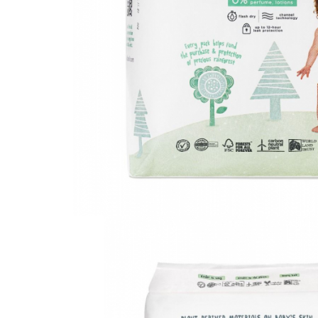
Leagane electrice
Learning tower
Lenjerii de pat
Mese de infasat
Saltele masa de infasat
Monitorizare video
Perne pentru bebe
Pilote
Piscine cu bile
Pompe de san
Saltele patut
Protectie saltea patut
Saltele 127x 63 cm
Saltele 140x70 cm
Saltele 160x80 cm