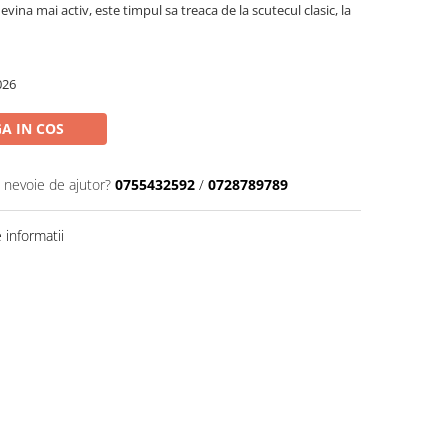
vina mai activ, este timpul sa treaca de la scutecul clasic, la
026
A IN COS
i nevoie de ajutor?
0755432592
/
0728789789
informatii