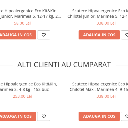
ati, înălbitori sau alte substanțe
ce Hipoalergenice Eco Kit&Kin
Scutece Hipoalergenice Eco 
 Junior, Marimea 5, 12-17 kg, 20
Chilotel Junior, Marimea 5, 12-1
laj.
buc
buc
58,00 Lei
338,00 Lei
confortul copilului și protejarea
ADAUGA IN COS
ADAUGA IN COS
ALTI CLIENTI AU CUMPARAT
 certificata FSC®, fara clor
e Hipoalergenice Eco Kit&Kin,
Scutece Hipoalergenice Eco 
rimea 2, 4-8 kg , 152 buc
Chilotel Maxi, Marimea 4, 9-15
buc
253,00 Lei
338,00 Lei
ADAUGA IN COS
ADAUGA IN COS