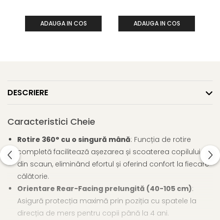
0 luni-7 ani, 40-125 cm,
0 luni-7 ani, 40-125 cm,
Oy
2.
Isofix, SWIVEL 2
Isofix, SWIVEL 2
la
Culoare: Chai
Culoare: Space Black
ADAUGA IN COS
ADAUGA IN COS
DESCRIERE
Caracteristici Cheie
Rotire 360° cu o singură mână
: Funcția de rotire
completă facilitează așezarea și scoaterea copilului
din scaun, eliminând efortul și oferind confort la fiecare
călătorie.
Orientare Rear-Facing prelungită (40-105 cm)
:
Asigură protecția maximă prin poziția cu spatele la
direcția de mers pentru copii până la 4 ani.