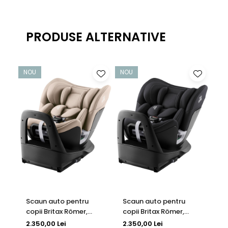
PRODUSE ALTERNATIVE
NOU
NOU
-7
Scaun auto pentru
Scaun auto pentru
Sc
copii Britax Römer,
copii Britax Römer,
Pr
rotativ, cu bază ISOFIX,
rotativ, cu bază ISOFIX,
na
2.350,00 Lei
2.350,00 Lei
2.