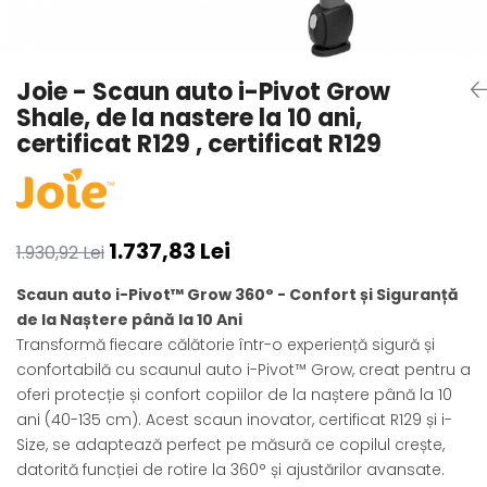
Alte jucarii bebe
Cosmetice naturale
Genti plimbare/scutece
Baldachine
Jucarii de dentitie
Rucsac transport copii
Halate si Prosoape
Jucarii Smart
Bumpere si aparatori pat
Accesorii scaune auto
Ingrijire bebelusi
Joie - Scaun auto i-Pivot Grow
Jucării de plus
Carusele si lampi de veghe
Carucioare Reversibile
Jucarii de baie
Shale, de la nastere la 10 ani,
Masinute
Comode
Huse scaune auto
certificat R129 , certificat R129
MODA COPII
Universul Grimms
Covorase de joaca
MARSUPII
Fetite
Decoratiuni si alte articole
Oglinzi retrovizoare
Ochelari de soare copii
Fotolii alaptat
Incaltaminte
Scaune rotative
1.737,83 Lei
1.930,92 Lei
Baieti
Fotolii si scaune copii
Olite si reductoare wc
Scaun auto i-Pivot™ Grow 360° - Confort și Siguranță
Leagane si balansoare
de la Naștere până la 10 Ani
Paturi si museline
Accesorii Leagane
Transformă fiecare călătorie într-o experiență sigură și
Perne anti-colici
Balansoare bebelusi
confortabilă cu scaunul auto i-Pivot™ Grow, creat pentru a
Leagane electrice
Saci de dormit
oferi protecție și confort copiilor de la naștere până la 10
Learning tower
ani (40-135 cm). Acest scaun inovator, certificat R129 și i-
Scutece premium
Size, se adaptează perfect pe măsură ce copilul crește,
Lenjerii de pat
Sisteme de infasare
datorită funcției de rotire la 360° și ajustărilor avansate.
Mese de infasat