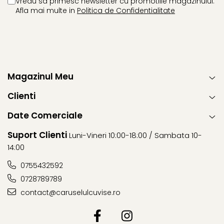
Vreau sa primesc newsletter cu promotiile magazinului.
Afla mai multe in
Politica de Confidentialitate
Instalare ISOFIX.
Greutate: 13.68 kg.
Certificare de testare: ECE R129/03.
Magazinul Meu
Clienti
Date Comerciale
Suport Clienti
Luni-Vineri 10:00-18:00 / Sambata 10-
14:00
0755432592
0728789789
contact@caruselulcuvise.ro