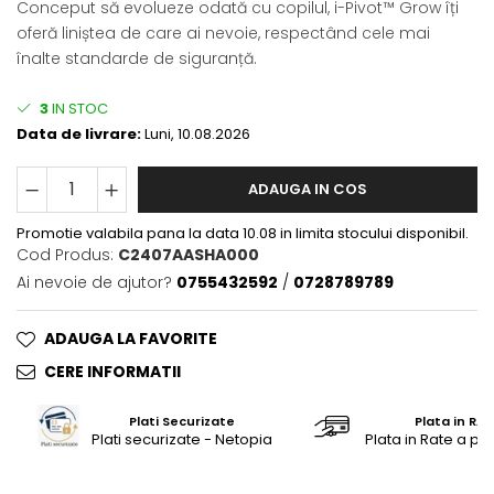
Conceput să evolueze odată cu copilul, i-Pivot™ Grow îți
Saltele masa de infasat
oferă liniștea de care ai nevoie, respectând cele mai
Monitorizare video
înalte standarde de siguranță.
Perne pentru bebe
3
IN STOC
Pilote
Data de livrare:
Luni, 10.08.2026
Piscine cu bile
ADAUGA IN COS
Pompe de san
Saltele patut
Promotie valabila pana la data 10.08 in limita stocului disponibil.
Cod Produs:
C2407AASHA000
Protectie saltea patut
Ai nevoie de ajutor?
0755432592
/
0728789789
Saltele 127x 63 cm
Saltele 140x70 cm
ADAUGA LA FAVORITE
Saltele 160x80 cm
CERE INFORMATII
Saltele120x60 cm
Saltelute de activitati
Plati Securizate
Plata in RAT
Plati securizate - Netopia
Plata in Rate a pr
Tablite magetice si accesorii
Umidificatore