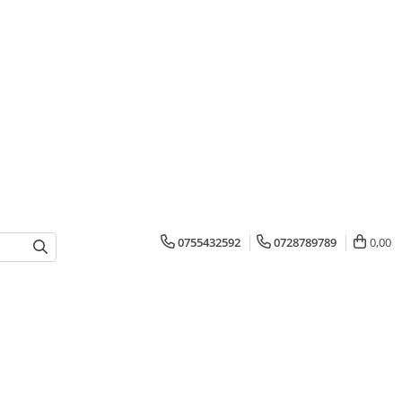
0755432592
0728789789
0,00