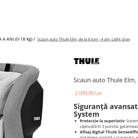
4 ANI (0-18 kg) /
Scaun auto Thule Elm, de la 6 luni - 4 ani, Light Gray
Scaun auto Thule Elm, d
2.099,00 Lei
Siguranță avansat
System
Protecție la superlativ
: Siste
căptușită în 5 puncte, garantează
Afisaj digital Thule SenseAff
instalarea corectă a scaunului, a