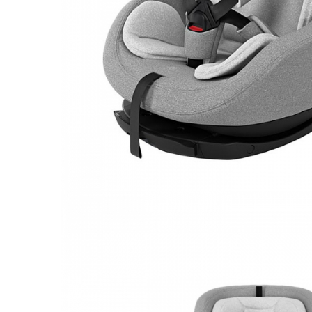
Leagane electrice
Learning tower
Lenjerii de pat
Mese de infasat
Saltele masa de infasat
Monitorizare video
Perne pentru bebe
Pilote
Piscine cu bile
Pompe de san
Saltele patut
Protectie saltea patut
Saltele 127x 63 cm
Saltele 140x70 cm
Saltele 160x80 cm