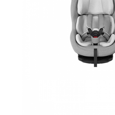
Saltele120x60 cm
Saltelute de activitati
Tablite magetice si accesorii
Umidificatore