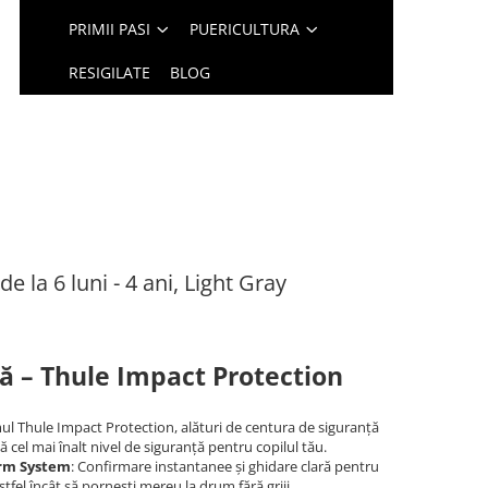
PRIMII PASI
PUERICULTURA
RESIGILATE
BLOG
e la 6 luni - 4 ani, Light Gray
ă – Thule Impact Protection
mul Thule Impact Protection, alături de centura de siguranță
 cel mai înalt nivel de siguranță pentru copilul tău.
irm System
: Confirmare instantanee și ghidare clară pentru
stfel încât să pornești mereu la drum fără griji.