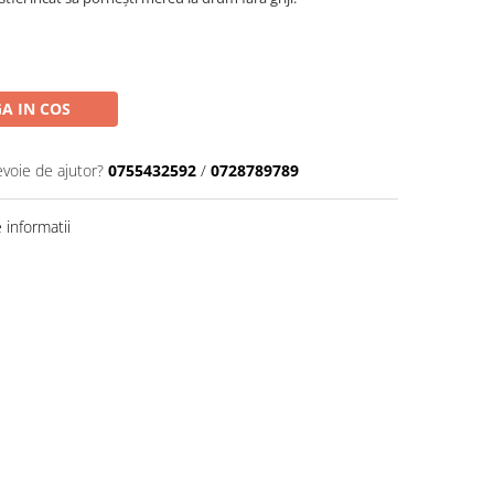
A IN COS
evoie de ajutor?
0755432592
/
0728789789
informatii