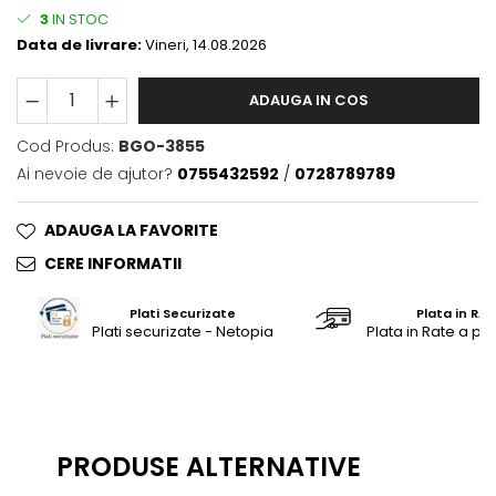
3
IN STOC
Saltele masa de infasat
Data de livrare:
Vineri, 14.08.2026
Monitorizare video
Perne pentru bebe
ADAUGA IN COS
Pilote
Cod Produs:
BGO-3855
Piscine cu bile
Ai nevoie de ajutor?
0755432592
/
0728789789
Pompe de san
Saltele patut
ADAUGA LA FAVORITE
Protectie saltea patut
CERE INFORMATII
Saltele 127x 63 cm
Plati Securizate
Plata in RAT
Saltele 140x70 cm
Plati securizate - Netopia
Plata in Rate a pr
Saltele 160x80 cm
Saltele120x60 cm
Saltelute de activitati
Tablite magetice si accesorii
PRODUSE ALTERNATIVE
Umidificatore