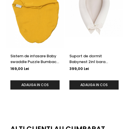
Specificatii
Greutate: 5 kg
Certificat ECE R129/03
Instalare cu ajutorul sistemului ISOFIX
Utilizare în mod forward-facing
Sistem de infasare Baby
Suport de dormit
swaddle Puzzle Bumbac
Babynest 2in1 bara
Muslin Galben, Amy,
protectie patut Premium
169,00 Lei
399,00 Lei
72x60cm
In Alb by BabySteps,
95x53 cm
ADAUGA IN COS
ADAUGA IN COS
ALTI CLIENTI AU CUMPARAT