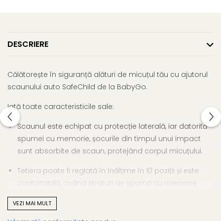
DESCRIERE
Călătorește în siguranță alături de micuțul tău cu ajutorul
scaunului auto SafeChild de la BabyGo.
Iată toate caracteristicile sale:
Scaunul este echipat cu protecție laterală, iar datorită
spumei cu memorie, șocurile din timpul unui impact
sunt absorbite de scaun, protejând corpul micuțului.
Tetiera poate fi reglată în înălțime în 10 poziții și este
confortabilă, având straturi de spumă cu memorie
pentru un plus de siguranță.
VEZI MAI MULT
Unghiul de înclinare al șezutului este reglabil pentru a