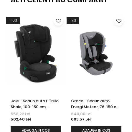
-10%
-7%
-
Joie - Scaun auto i-Trillo
Graco - Scaun auto
Shale, 100-150 cm,
Energi Meteor, 76-150 cm,
certificat R129 -3-12 ani
certificat R129
558,22 Lei
649,00 Lei
502,40 Lei
603,57 Lei
ADAUGA IN COS
ADAUGA IN COS