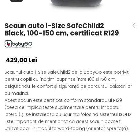
Alte jucarii bebe
Cosmetice naturale
Genti plimbare/scutece
Baldachine
Jucarii de dentitie
Rucsac transport copii
Halate si Prosoape
Jucarii Smart
Bumpere si aparatori pat
Accesorii scaune auto
Ingrijire bebelusi
Scaun auto i-Size SafeChild2
Jucării de plus
Carusele si lampi de veghe
Carucioare Reversibile
Jucarii de baie
Black, 100-150 cm, certificat R129
Masinute
Comode
Huse scaune auto
MODA COPII
Universul Grimms
Covorase de joaca
MARSUPII
Fetite
Decoratiuni si alte articole
Oglinzi retrovizoare
Ochelari de soare copii
429,00 Lei
Fotolii alaptat
Incaltaminte
Scaune rotative
Scaunul auto i-Size SafeChild2 de la BabyGo este potrivit
Baieti
Fotolii si scaune copii
pentru copiii cu înălțimi cuprinse între 100 și 150 cm,
Olite si reductoare wc
Leagane si balansoare
asigurându-le confort și siguranță pe parcursul călătoriilor
Paturi si museline
Accesorii Leagane
cu mașina.
Perne anti-colici
Acest scaun este certificat conform standardului R129
Balansoare bebelusi
(ceea ce implică teste suplimentare pentru impactul
Leagane electrice
Saci de dormit
lateral) și se instalează cu ușurință folosind sistemul ISOFIX.
Learning tower
Scutece premium
Este important de menționat că acest scaun poate fi
Lenjerii de pat
utilizat doar în modul forward-facing (orientat spre față).
Sisteme de infasare
Mese de infasat