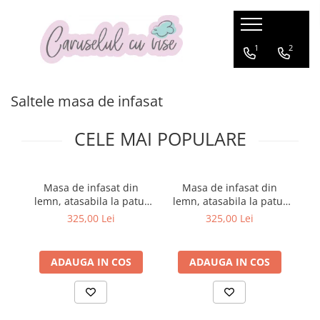
BRANDURILE NOASTRE
CAMERA COPILULUI
CARUCIOARE
SCAUNE AUTO COPII
BEBE LA MASA
BEBE LA PLIMBARE
FAMILY TRAVEL
ANIVERSARI/BOTEZ
CADOUL PERFECT
DE SEZON
JUCARII
PRIMII PASI
PUERICULTURA
1
2
Britax Roemer
CARUCIOARE DE LA NASTERE
SCAUNE AUTO PANA LA 4 ANI (0-18
Scaune de masa
Biciclete si trotinete
Trolere
Accesorii aniversare
Prematuri
Sticle termice
Jucarii de exterior
Premergătoare
Suzete
Patuturi bebelusi si copii
kg)
Saltele masa de infasat
Joie
CARUCIOARE DE LA NASTERE CU
Articole de masa
Bicicleta Fara Pedale
Accesorii bicicleta
Accesorii pentru Botez
Cadouri nou nascuti
Ghiozdane si rucsace copii
Bucatarii
Centre de activitati
0-6 luni
Paturi ovale din lemn
SCOICA
SCAUNE AUTO PANA LA 7 ani
Biciclete
6-18 luni
Joolz
Bavete
Genti & Rucsacuri
Cadouri baby shower
Copii 1-3 ani
Casti antifonice
Educative
Inaltatoare
Patuturi Multifunctionale
CELE MAI POPULARE
CARUCIOARE MULTIFUNCTIONALE
SCAUNE AUTO PANA LA VARSTA DE
Casti de protectie
18 luni+
Leagane
Nuna
Boostere-Inaltatoare pentru masa
Cutii pentru Trusou
Copii 3 ani +
Costume de baie
Instrumente muzicale
12 ANI
Triciclete
Accesorii Bibs
CARUCIOARE SPORT
Paturi tip Casuta
Genti pentru pranz
Lumanari Botez
Pentru Mame
Costume de ploaie
Jucarii carucior
Sisteme isofix
Trotinete
Accesorii Suavinez
Patut Junior
Landouri
Incalzitoare biberoane
MODA COPII
Centuri postnatale
Jucarii de plus
Masa de infasat din
Masa de infasat din
Trotinete transformabile
Accesorii baita
Boostere tip inaltator
Patuturi de lemn bebelusi
lemn, atasabila la patut
lemn, atasabila la patut
l
SACI CARUCIOARE
Esarfa pentru alaptat
Pahare si cani de masa
Jucarii de rol
Accesorii carucioare
Biberoane
Patuturi pliabile
bebe 120x60 si 140x70
bebe 120x60 si 140x70
b
SCAUNE AUTO TIP SCOICA
325,00 Lei
325,00 Lei
Halate gravide-mamici
cm, Vintage, 86 x 51 x 7
cm, Gri, 86 x 51 x 7 cm
c
Recipiente pentru mancare
Jucarii din lemn
Accesorii Carucioare Anex
Pauturi cosleeping
Cadite bebe
cm
Accesorii Carucioare Easywalker
Perne alaptare
Roboti preparare hrana
Jucarii educative
Chilotei antrenament
ADAUGA IN COS
ADAUGA IN COS
Accesorii Carucioare Joolz
SET Patut si Comoda
Sticle cu pai
Jucarii muzicale
cos scutece
Accesorii Carucioare Thule
Accesorii patut
Tacamuri
Jucarii pentru bebelusi
Cos scutece
Accesorii universale
Baby nests