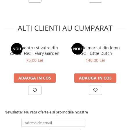
ALTI CLIENTI AU CUMPARAT
Cutii pentru stivuire din
Casa de marcat din lemn
NOU
NOU
carton FSC - Fairy Garden
FSC - Little Dutch
75,00 Lei
140,00 Lei
ADAUGA IN COS
ADAUGA IN COS
Newsletter
Nu rata ofertele si promotiile noastre