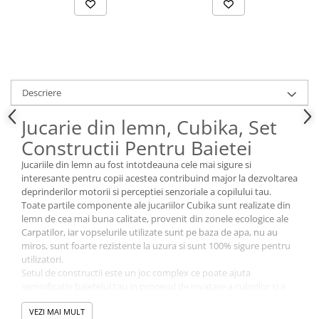
Descriere
Jucarie din lemn, Cubika, Set
Constructii Pentru Baietei
Jucariile din lemn au fost intotdeauna cele mai sigure si
interesante pentru copii acestea contribuind major la dezvoltarea
deprinderilor motorii si perceptiei senzoriale a copilului tau.
Toate partile componente ale jucariilor Cubika sunt realizate din
lemn de cea mai buna calitate, provenit din zonele ecologice ale
Carpatilor, iar vopselurile utilizate sunt pe baza de apa, nu au
miros, sunt foarte rezistente la uzura si sunt 100% sigure pentru
utilizatori.
Setul de constructii este un joc complex ce poate ajuta
semnificativ baietelul tau in procesul de invatare a culorilor si a
formelor intr-un mod distractiv, sporindu-i dexteritatea,
VEZI MAI MULT
gandirea, atentia, imaginatia si coordonarea ochi-mana. Toate