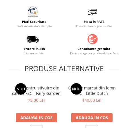
Saltele masa de infasat
Monitorizare video
Plati Securizate
Plata in RATE
Perne pentru bebe
Plati securizate - Netopia
Plata in Rate a produselor
Pilote
Piscine cu bile
Livrare in 24h
Consultanta gratuita
Pompe de san
Livrare rapida
Pentru alegerea produsului perfect
Saltele patut
PRODUSE ALTERNATIVE
Protectie saltea patut
Saltele 127x 63 cm
Saltele 140x70 cm
Cutii pentru stivuire din
Casa de marcat din lemn
Cu
NOU
NOU
Saltele 160x80 cm
carton FSC - Fairy Garden
FSC - Little Dutch
Saltele120x60 cm
75,00 Lei
140,00 Lei
Saltelute de activitati
Tablite magetice si accesorii
ADAUGA IN COS
ADAUGA IN COS
Umidificatore