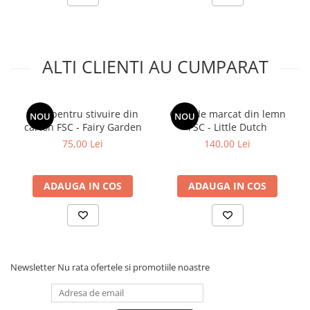
ALTI CLIENTI AU CUMPARAT
Cutii pentru stivuire din
Casa de marcat din lemn
NOU
NOU
carton FSC - Fairy Garden
FSC - Little Dutch
75,00 Lei
140,00 Lei
ADAUGA IN COS
ADAUGA IN COS
Newsletter
Nu rata ofertele si promotiile noastre