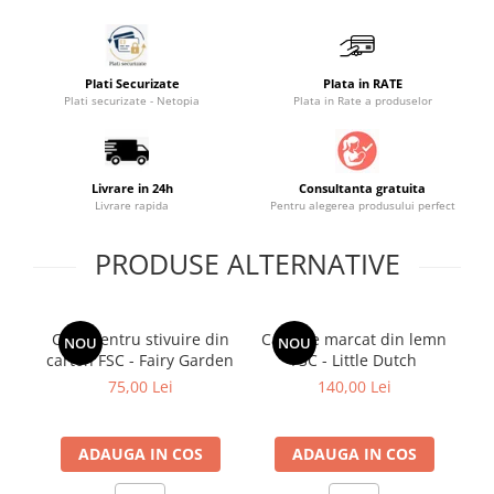
Saltele masa de infasat
Monitorizare video
Plati Securizate
Plata in RATE
Perne pentru bebe
Plati securizate - Netopia
Plata in Rate a produselor
Pilote
Piscine cu bile
Livrare in 24h
Consultanta gratuita
Pompe de san
Livrare rapida
Pentru alegerea produsului perfect
Saltele patut
PRODUSE ALTERNATIVE
Protectie saltea patut
Saltele 127x 63 cm
Saltele 140x70 cm
Cutii pentru stivuire din
Casa de marcat din lemn
Cu
NOU
NOU
Saltele 160x80 cm
carton FSC - Fairy Garden
FSC - Little Dutch
Saltele120x60 cm
75,00 Lei
140,00 Lei
Saltelute de activitati
Tablite magetice si accesorii
ADAUGA IN COS
ADAUGA IN COS
Umidificatore