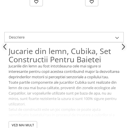
Descriere
Jucarie din lemn, Cubika, Set
Constructii Pentru Baietei
Jucariile din lemn au fost intotdeauna cele mai sigure si
interesante pentru copii acestea contribuind major la dezvoltarea
deprinderilor motorii si perceptiei senzoriale a copilului tau.
Toate partile componente ale jucariilor Cubika sunt realizate din
lemn de cea mai buna calitate, provenit din zonele ecologice ale
Carpatilor, iar vopselurile utilizate sunt pe baza de apa, nu au
miros, sunt foarte rezistente la uzura si sunt 100% sigure pentru
utilizatori.
Setul de constructii este un joc complex ce poate ajuta
semnificativ baietelul tau in procesul de invatare a culorilor si a
formelor intr-un mod distractiv, sporindu-i dexteritatea,
VEZI MAI MULT
gandirea, atentia, imaginatia si coordonarea ochi-mana. Toate