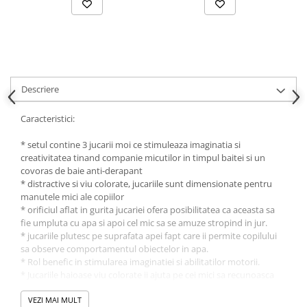
Descriere
Caracteristici:
* setul contine 3 jucarii moi ce stimuleaza imaginatia si
creativitatea tinand companie micutilor in timpul baitei si un
covoras de baie anti-derapant
* distractive si viu colorate, jucariile sunt dimensionate pentru
manutele mici ale copiilor
* orificiul aflat in gurita jucariei ofera posibilitatea ca aceasta sa
fie umpluta cu apa si apoi cel mic sa se amuze stropind in jur.
* jucariile plutesc pe suprafata apei fapt care ii permite copilului
sa observe comportamentul obiectelor in apa.
* Rol benefic in stimularea imaginatiei si abilitatilor motorii.
* Jucariile haioase viu colorate ii ajuta pe cei mici sa recunoasca
forme si culori
* Fabricate din materiale sigure si durabile, nontoxice
VEZI MAI MULT