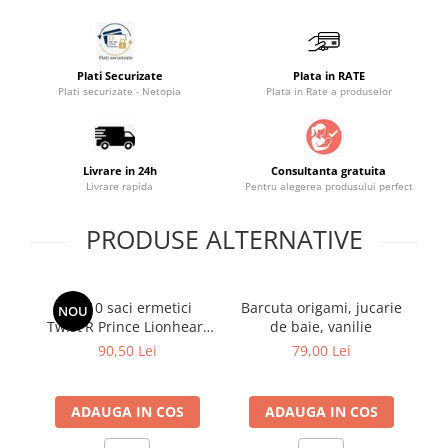
Saltele masa de infasat
Monitorizare video
Plati Securizate
Plata in RATE
Perne pentru bebe
Plati securizate - Netopia
Plata in Rate a produselor
Pilote
Piscine cu bile
Livrare in 24h
Consultanta gratuita
Pompe de san
Livrare rapida
Pentru alegerea produsului perfect
Saltele patut
PRODUSE ALTERNATIVE
Protectie saltea patut
Saltele 127x 63 cm
Saltele 140x70 cm
Set 10 saci ermetici
Barcuta origami, jucarie
Pl
NOU
Saltele 160x80 cm
Twist'R Prince Lionheart
de baie, vanilie
H
Saltele120x60 cm
pentru scutece murdare
90,50 Lei
79,00 Lei
Saltelute de activitati
Tablite magetice si accesorii
ADAUGA IN COS
ADAUGA IN COS
Umidificatore