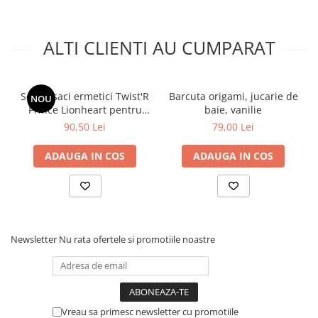
ALTI CLIENTI AU CUMPARAT
Set 10 saci ermetici Twist'R
Barcuta origami, jucarie de
NOU
Prince Lionheart pentru
baie, vanilie
scutece murdare
90,50 Lei
79,00 Lei
ADAUGA IN COS
ADAUGA IN COS
Newsletter
Nu rata ofertele si promotiile noastre
Vreau sa primesc newsletter cu promotiile