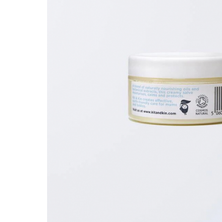
Saltele120x60 cm
Saltelute de activitati
Tablite magetice si accesorii
Umidificatore