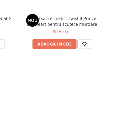
N 50G
Set 10 saci ermetici Twist'R Prince
Servetele
NOU
Lionheart pentru scutece murdare
90,50 Lei
ADAUGA IN COS
ADAU