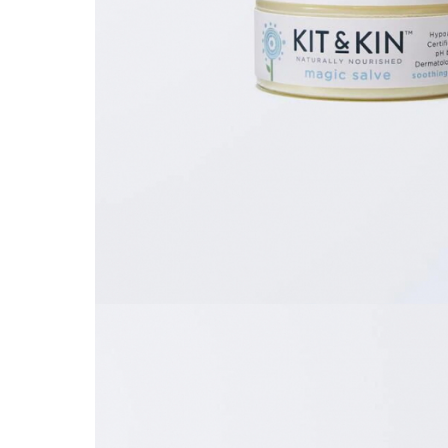
Leagane electrice
Learning tower
Lenjerii de pat
Mese de infasat
Saltele masa de infasat
Monitorizare video
Perne pentru bebe
Pilote
Piscine cu bile
Pompe de san
Saltele patut
Protectie saltea patut
Saltele 127x 63 cm
Saltele 140x70 cm
Saltele 160x80 cm