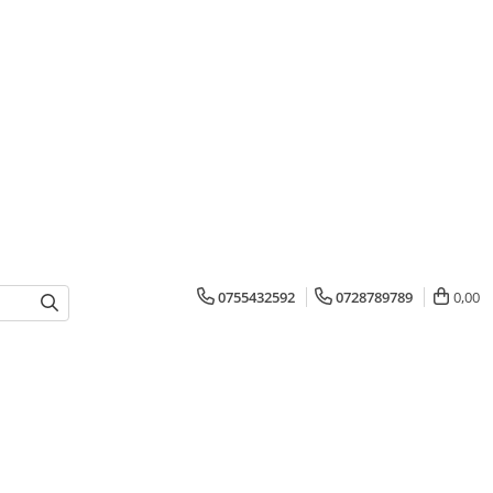
0755432592
0728789789
0,00