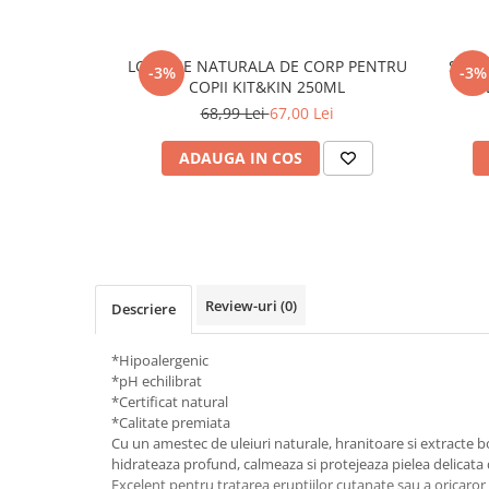
LOTIUNE NATURALA DE CORP PENTRU
SPUM
-3%
-3%
COPII KIT&KIN 250ML
68,99 Lei
67,00 Lei
ADAUGA IN COS
Review-uri
(0)
Descriere
*Hipoalergenic
*pH echilibrat
*Certificat natural
*Calitate premiata
Cu un amestec de uleiuri naturale, hranitoare si extracte 
hidrateaza profund, calmeaza si protejeaza pielea delicata de
Excelent pentru tratarea eruptiilor cutanate sau a oricaro