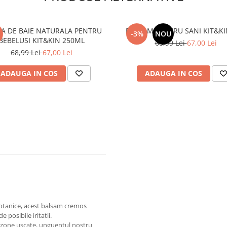
A DE BAIE NATURALA PENTRU
BALSAM PENTRU SANI KIT&KI
-3%
NOU
BEBELUSI KIT&KIN 250ML
68,99 Lei
67,00 Lei
68,99 Lei
67,00 Lei
ADAUGA IN COS
ADAUGA IN COS
botanice, acest balsam cremos
 posibile iritatii.
r zone uscate, unguentul nostru