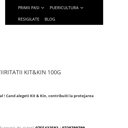
PRIMII PASI
PUERICULTURA
RESIGILATE
BLOG
RITATII KIT&KIN 100G
 ! Cand alegeti Kit & Kin, contribuiti la protejarea
Ai nevoie de ajutor?
0755432592
/
0728789789