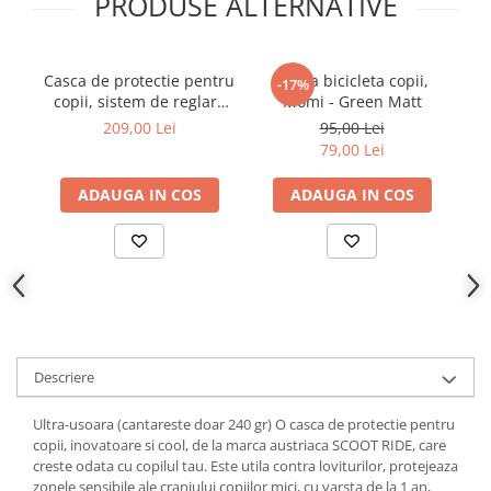
PRODUSE ALTERNATIVE
Casca de protectie pentru
Casca bicicleta copii,
Ca
-17%
copii, sistem de reglare
Momi - Green Matt
magnetic cu led, XXS-S,
209,00 Lei
95,00 Lei
45-51 cm, 1 an+, Leopard,
79,00 Lei
Scoot Ride
ADAUGA IN COS
ADAUGA IN COS
Descriere
Ultra-usoara (cantareste doar 240 gr) O casca de protectie pentru
copii, inovatoare si cool, de la marca austriaca SCOOT RIDE, care
creste odata cu copilul tau. Este utila contra loviturilor, protejeaza
zonele sensibile ale craniului copiilor mici, cu varsta de la 1 an,