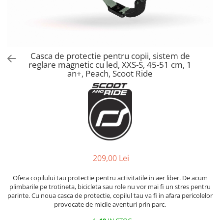
Alte jucarii bebe
Cosmetice naturale
Genti plimbare/scutece
Baldachine
Jucarii de dentitie
Rucsac transport copii
Halate si Prosoape
Jucarii Smart
Bumpere si aparatori pat
Accesorii scaune auto
Ingrijire bebelusi
Jucării de plus
Carusele si lampi de veghe
Carucioare Reversibile
Jucarii de baie
Casca de protectie pentru copii, sistem de
Masinute
Comode
Huse scaune auto
reglare magnetic cu led, XXS-S, 45-51 cm, 1
MODA COPII
Universul Grimms
Covorase de joaca
an+, Peach, Scoot Ride
MARSUPII
Fetite
Decoratiuni si alte articole
Oglinzi retrovizoare
Ochelari de soare copii
Fotolii alaptat
Incaltaminte
Scaune rotative
Baieti
Fotolii si scaune copii
Olite si reductoare wc
Leagane si balansoare
Paturi si museline
Accesorii Leagane
209,00 Lei
Perne anti-colici
Balansoare bebelusi
Leagane electrice
Saci de dormit
Ofera copilului tau protectie pentru activitatile in aer liber. De acum
Learning tower
plimbarile pe trotineta, bicicleta sau role nu vor mai fi un stres pentru
Scutece premium
parinte. Cu noua casca de protectie, copilul tau va fi in afara pericolelor
Lenjerii de pat
provocate de micile aventuri prin parc.
Sisteme de infasare
Mese de infasat