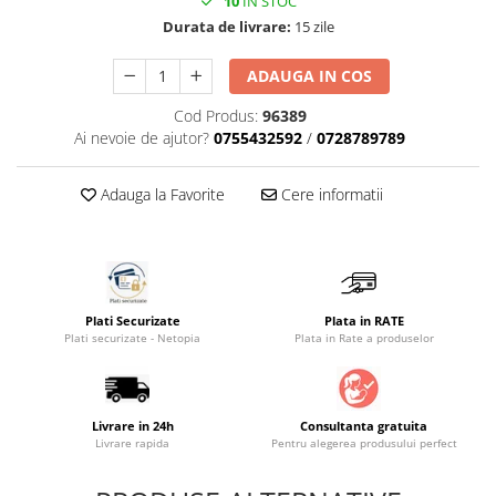
10
IN STOC
Durata de livrare:
15 zile
Saltele masa de infasat
Monitorizare video
ADAUGA IN COS
Perne pentru bebe
Cod Produs:
96389
Pilote
Ai nevoie de ajutor?
0755432592
/
0728789789
Piscine cu bile
Pompe de san
Adauga la Favorite
Cere informatii
Saltele patut
Protectie saltea patut
Saltele 127x 63 cm
Saltele 140x70 cm
Plati Securizate
Plata in RATE
Plati securizate - Netopia
Plata in Rate a produselor
Saltele 160x80 cm
Saltele120x60 cm
Saltelute de activitati
Livrare in 24h
Consultanta gratuita
Tablite magetice si accesorii
Livrare rapida
Pentru alegerea produsului perfect
Umidificatore