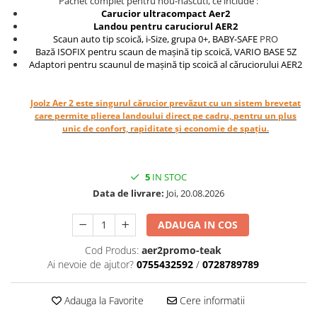
Pachet complet pentru nou-nascuti, ce include :
Carucior ultracompact Aer2
Saltele masa de infasat
Landou pentru caruciorul AER2
Monitorizare video
Scaun auto tip scoică, i-Size, grupa 0+, BABY-SAFE
PRO
Bază ISOFIX pentru scaun de mașină tip scoică, VARIO BASE 5Z
Perne pentru bebe
Adaptori pentru scaunul de mașină tip scoică al căruciorului AER2
Pilote
Piscine cu bile
Joolz Aer 2 este singurul cărucior prevăzut cu un sistem brevetat
care permite plierea landoului direct pe cadru, pentru un plus
Pompe de san
unic de confort, rapiditate și economie de spațiu.
Saltele patut
Protectie saltea patut
5
IN STOC
Saltele 127x 63 cm
Data de livrare:
Joi, 20.08.2026
Saltele 140x70 cm
Saltele 160x80 cm
ADAUGA IN COS
Saltele120x60 cm
Cod Produs:
aer2promo-teak
Saltelute de activitati
Ai nevoie de ajutor?
0755432592
/
0728789789
Tablite magetice si accesorii
Adauga la Favorite
Cere informatii
Umidificatore