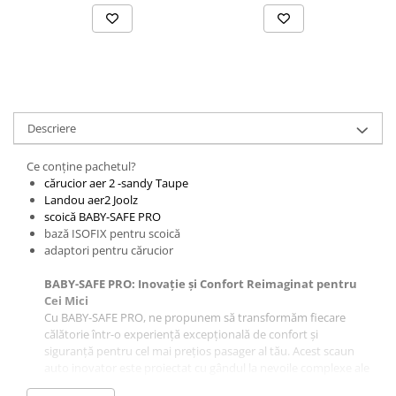
Descriere
Ce conține pachetul?
cărucior aer 2 -sandy Taupe
Landou aer2 Joolz
scoică BABY-SAFE PRO
bază ISOFIX pentru scoică
adaptori pentru cărucior
BABY-SAFE PRO: Inovație și Confort Reimaginat pentru
Cei Mici
Cu BABY-SAFE PRO, ne propunem să transformăm fiecare
călătorie într-o experiență excepțională de confort și
siguranță pentru cel mai prețios pasager al tău. Acest scaun
auto inovator este proiectat cu gândul la nevoile complexe ale
bebelușilor și părinților moderni, oferind o combinație