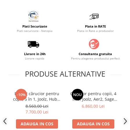
Plati Securizate
Plata in RATE
Plati securizate - Netopia
Plata in Rate a produselor
Livrare in 24h
Consultanta gratuita
Livrare rapida
Pentru alegerea produsului perfect
PRODUSE ALTERNATIVE
Pachet cărucior pentru
Cărucior pentru copii, 4
Că
-10%
NOU
copii, 5 în 1, Joolz, Hub2,
în 1, Joolz, Aer2, Sage
J
Sandy Taupe
Green cu landou si scoica
St
8.560,00 Lei
6.860,00 Lei
Britax Baby SAFE
7.700,00 Lei
ADAUGA IN COS
ADAUGA IN COS