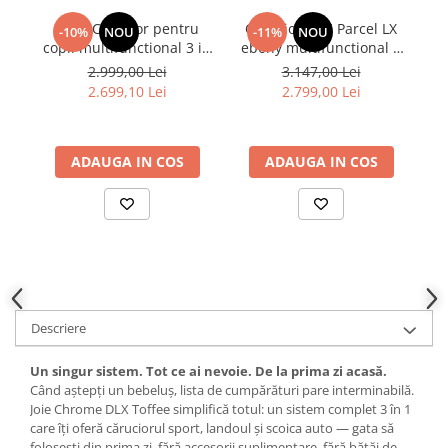
Joie - Carucior pentru
Carucior JOIE Parcel LX
P
-10%
NOU
-11%
NOU
copii multifunctional 3 in
ebony multifunctional 3
copii, 3 
1 Chrome 2 Cashew
in 1 Signature, cu Landou
2.999,00 Lei
3.147,00 Lei
(Carucior Chrome 2
Ramble xl si scoica
2.699,10 Lei
2.799,00 Lei
Cashew + Landou
inclinabila
Chrome Cashew + scoica
i-Snug Cashew)
ADAUGA IN COS
ADAUGA IN COS
Descriere
Un singur sistem. Tot ce ai nevoie. De la prima zi acasă.
Când aștepți un bebeluș, lista de cumpărături pare interminabilă.
Joie Chrome DLX Toffee simplifică totul: un sistem complet 3 în 1
care îți oferă căruciorul sport, landoul și scoica auto — gata să
folosești din prima zi, fără accesorii suplimentare, fără bătăi de