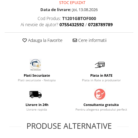
STOC EPUIZAT
Saltele masa de infasat
Data de livrare:
Joi, 13.08.2026
Monitorizare video
Cod Produs:
T1201GBTOF000
Ai nevoie de ajutor?
0755432592
/
0728789789
Perne pentru bebe
Pilote
Adauga la Favorite
Cere informatii
Piscine cu bile
Pompe de san
Saltele patut
Protectie saltea patut
Plati Securizate
Plata in RATE
Plati securizate - Netopia
Plata in Rate a produselor
Saltele 127x 63 cm
Saltele 140x70 cm
Saltele 160x80 cm
Saltele120x60 cm
Livrare in 24h
Consultanta gratuita
Livrare rapida
Pentru alegerea produsului perfect
Saltelute de activitati
Tablite magetice si accesorii
PRODUSE ALTERNATIVE
Umidificatore