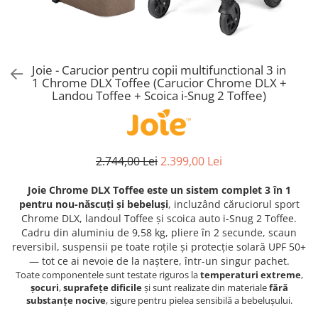
Alte jucarii bebe
Cosmetice naturale
Genti plimbare/scutece
Baldachine
Jucarii de dentitie
Rucsac transport copii
Halate si Prosoape
Jucarii Smart
Bumpere si aparatori pat
Accesorii scaune auto
Ingrijire bebelusi
Jucării de plus
Carusele si lampi de veghe
Carucioare Reversibile
Joie - Carucior pentru copii multifunctional 3 in
Jucarii de baie
Masinute
1 Chrome DLX Toffee (Carucior Chrome DLX +
Comode
Huse scaune auto
MODA COPII
Landou Toffee + Scoica i-Snug 2 Toffee)
Universul Grimms
Covorase de joaca
MARSUPII
Fetite
Decoratiuni si alte articole
Oglinzi retrovizoare
Ochelari de soare copii
Fotolii alaptat
Incaltaminte
Scaune rotative
2.744,00 Lei
2.399,00 Lei
Baieti
Fotolii si scaune copii
Olite si reductoare wc
Joie Chrome DLX Toffee este un sistem complet 3 în 1
Leagane si balansoare
pentru nou-născuți și bebeluși
, incluzând căruciorul sport
Paturi si museline
Accesorii Leagane
Chrome DLX, landoul Toffee și scoica auto i-Snug 2 Toffee.
Perne anti-colici
Cadru din aluminiu de 9,58 kg, pliere în 2 secunde, scaun
Balansoare bebelusi
reversibil, suspensii pe toate roțile și protecție solară UPF 50+
Leagane electrice
Saci de dormit
— tot ce ai nevoie de la naștere, într-un singur pachet.
Learning tower
Toate componentele sunt testate riguros la
temperaturi extreme
,
Scutece premium
șocuri
,
suprafețe dificile
și sunt realizate din materiale
fără
Lenjerii de pat
Sisteme de infasare
substanțe nocive
, sigure pentru pielea sensibilă a bebelușului.
Mese de infasat