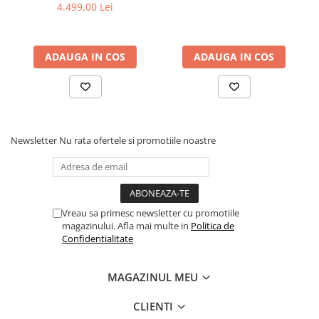
Scoica Maxi-Cosi PEBBLE
Lățime: 19 cm · Înălțime: 52,5 cm · Greutate: 6,8 kg
4.499,00 Lei
360 PRO2 Twillic Truffle
ADAUGA IN COS
ADAUGA IN COS
Newsletter
Nu rata ofertele si promotiile noastre
Vreau sa primesc newsletter cu promotiile
magazinului. Afla mai multe in
Politica de
Confidentialitate
MAGAZINUL MEU
CLIENTI