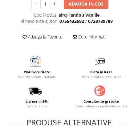
ADAUGA IN COS
Saltele masa de infasat
Cod Produs:
airq+landou Vanille
Monitorizare video
Ai nevoie de ajutor?
0755432592
/
0728789789
Perne pentru bebe
Pilote
Adauga la Favorite
Cere informatii
Piscine cu bile
Pompe de san
Saltele patut
Plati Securizate
Plata in RATE
Protectie saltea patut
Plati securizate - Netopia
Plata in Rate a produselor
Saltele 127x 63 cm
Saltele 140x70 cm
Saltele 160x80 cm
Livrare in 24h
Consultanta gratuita
Saltele120x60 cm
Livrare rapida
Pentru alegerea produsului perfect
Saltelute de activitati
PRODUSE ALTERNATIVE
Tablite magetice si accesorii
Umidificatore