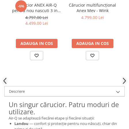
Carucior ANEX AIR-Q
Cărucior multifuncțional
-6%
pentru nou nascuti 3 in 1
Anex Mev - Wink
pe
cu landou pliabil
c
4.797,00 Lei
4.799,00 Lei
Karamell Scoica Maxi-
4.499,00 Lei
Cosi PEBBLE 360 PRO2
Twillic Truffle
ADAUGA IN COS
ADAUGA IN COS
Descriere
Un singur cărucior. Patru moduri de
utilizare.
Air-Q se adaptează fiecărei etape și fiecărei situații:
Landou
— confort și protecție pentru nou-născuți, chiar din