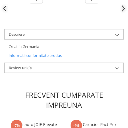
Descriere
Creat in Germania
Informatii conformitate produs
Review-uri
(0)
FRECVENT CUMPARATE
IMPREUNA
Scaun auto JOIE Elevate
Joie - Carucior Pact Pro
-7%
-4%