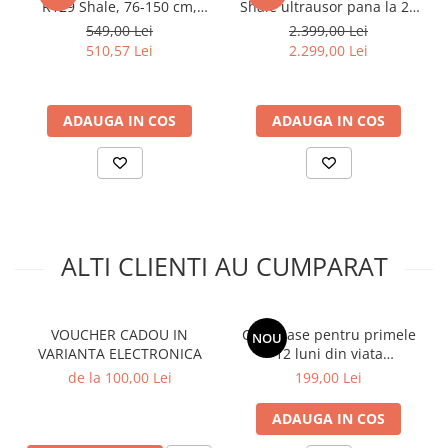
R129 Shale, 76-150 cm,
Shale ultrausor pana la 22
certificat R129 de la 15 luni
de kg 3 in 1 cu Landou
549,00 Lei
2.399,00 Lei
-12 ani
Ramble XL si Scoica Auto
510,57 Lei
2.299,00 Lei
JOIE i-Snug 2
ADAUGA IN COS
ADAUGA IN COS
ALTI CLIENTI AU CUMPARAT
VOUCHER CADOU IN
Cartonase pentru primele
NOU
VARIANTA ELECTRONICA
12 luni din viata
bebelusului
de la 100,00 Lei
199,00 Lei
ADAUGA IN COS