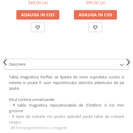
pudra
349,00 Lei
399,00 Lei
ADAUGA IN COS
ADAUGA IN COS
Descriere
Tabla magnetica Ferflex se lipeste de orice suprafata curata si
neteda si poate fi usor repozitionata datorita adezivului de pe
spate.
Kitul contine urmatoarele:
-
1
tabla magnetica repozitionabila de 57x90cm
si 0.6 mm
grosime
-
1
layer de culoare roz pudra aplicabil peste tabla de culoare
neagra
-
21
forme geometrice cu magnet