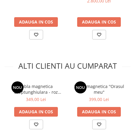
2.800,00 Lei
ADAUGA IN COS
ADAUGA IN COS
ALTI CLIENTI AU CUMPARAT
Tabla magnetica
Tabla magnetica ''Orasul
NOU
NOU
dreptunghiulara - roz
meu"
pudra
349,00 Lei
399,00 Lei
ADAUGA IN COS
ADAUGA IN COS