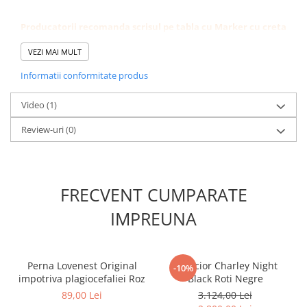
Producatorii recomanda scrisul pe tabla cu Marker cu creta
lichida sau creioane colorate Stabylo ''Woody".
Creta normala poate zgaria tablita.
VEZI MAI MULT
Pentru a sterge se poate folosi o bucata de material moale. Nu
Informatii conformitate produs
folositi produse de curatenie:)
Ferflex
Video
(1)
este un brand francez care realizeaza doar decoruri
bazate pe banda magnetica.
Review-uri
(0)
FRECVENT CUMPARATE
IMPREUNA
Perna Lovenest Original
Carucior Charley Night
-10%
impotriva plagiocefaliei Roz
Black Roti Negre
89,00 Lei
3.124,00 Lei