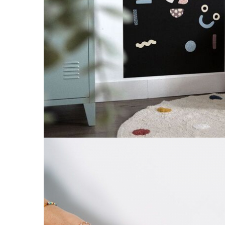
Leagane electrice
Learning tower
Lenjerii de pat
Mese de infasat
Saltele masa de infasat
Monitorizare video
Perne pentru bebe
Pilote
Piscine cu bile
Pompe de san
Saltele patut
Protectie saltea patut
Saltele 127x 63 cm
Saltele 140x70 cm
Saltele 160x80 cm