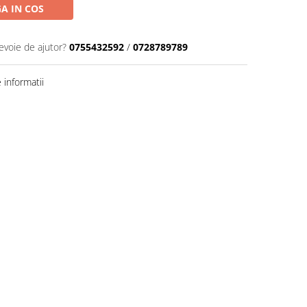
A IN COS
evoie de ajutor?
0755432592
/
0728789789
informatii