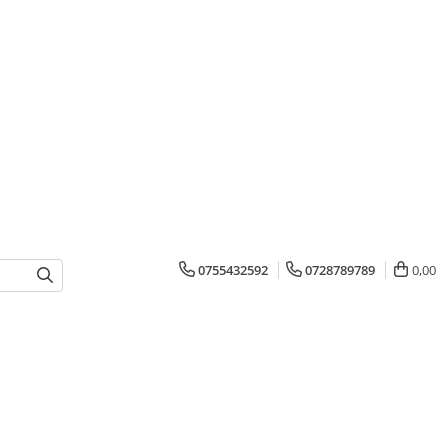
0755432592
0728789789
0,00