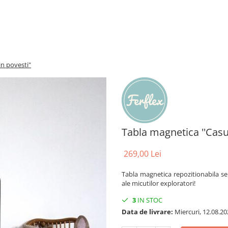
in povesti"
Tabla magnetica ''Casu
269,00 Lei
Tabla magnetica repozitionabila s
ale micutilor exploratori!
3
IN STOC
Data de livrare:
Miercuri, 12.08.20