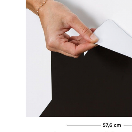
Saltele120x60 cm
Saltelute de activitati
Tablite magetice si accesorii
Umidificatore