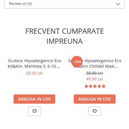
Review-uri
(0)
FRECVENT CUMPARATE
IMPREUNA
Scutece Hipoalergenice Eco
Scutece Hipoalergenice Eco
-16%
Kit&Kin, Marimea 3, 6-10 kg
Kit&Kin Chilotel Maxi,
, 32 buc
Marimea 4, 9-15 kg, 22 buc
69,00 Lei
58,00 Lei
49,00 Lei
ADAUGA IN COS
ADAUGA IN COS