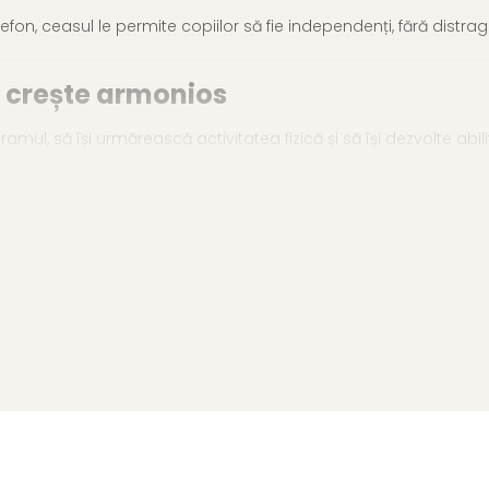
lefon, ceasul le permite copiilor să fie independenți, fără distrager
a crește armonios
mul, să își urmărească activitatea fizică și să își dezvolte abil
phone îl transformă într-un companion practic, sigur și ușor de 
n aer liber, fiind pregătit să reziste utilizării zilnice.
instrumente pentru structurarea zilei.