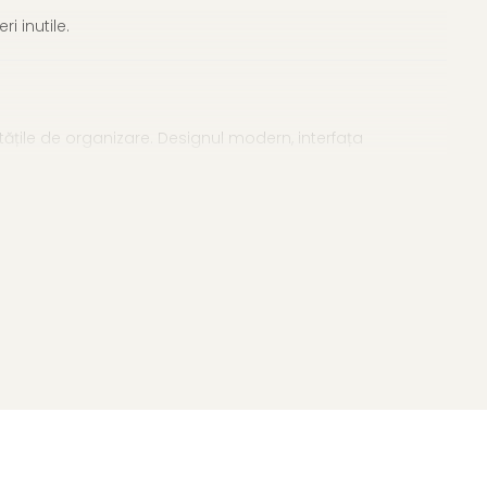
i inutile.
itățile de organizare. Designul modern, interfața
integrat în rutina zilnică.