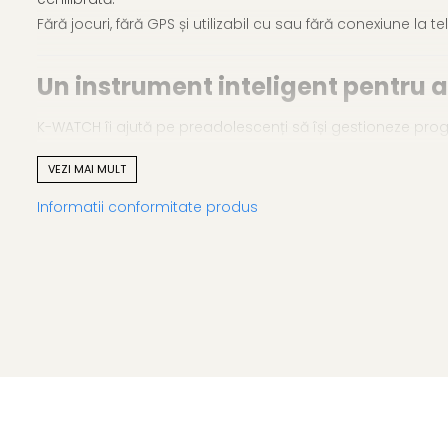
Fără jocuri, fără GPS și utilizabil cu sau fără conexiune la te
Un instrument inteligent pentru 
K-WATCH îi ajută pe preadolescenți să își gestioneze progra
prietenoasă și opțiunea de utilizare independentă de smart
VEZI MAI MULT
Ecranul tactil îl face ideal pentru școală, sport sau activități î
Informatii conformitate produs
Funcționalități esențiale
Organizare
Ceas, alarmă, timer și cronometru – un set complet de 
Siguranță
Fără GPS
Fără acces la internet