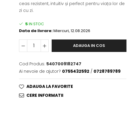
ceas rezistent, intuitiv și perfect pentru viața lor de
zi cu zi.
5
IN STOC
Data de livrare:
Miercuri, 12.08.2026
ADAUGA IN COS
Cod Produs:
5407009182747
Ai nevoie de ajutor?
0755432592
/
0728789789
ADAUGA LA FAVORITE
CERE INFORMATII