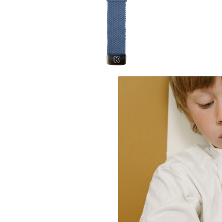
Leagane electrice
Learning tower
Lenjerii de pat
Mese de infasat
Saltele masa de infasat
Monitorizare video
Perne pentru bebe
Pilote
Piscine cu bile
Pompe de san
Saltele patut
Protectie saltea patut
Saltele 127x 63 cm
Saltele 140x70 cm
Saltele 160x80 cm