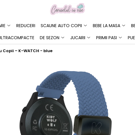
ARE
REDUCERI
SCAUNE AUTO COPII
BEBE LA MASA
B
ULTRACOMPACTE
DE SEZON
JUCARII
PRIMII PASI
PUE
u Copii – K-WATCH - blue