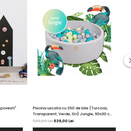
 povesti"
Piscina uscata cu 250 de bile (Turcoaz,
Mi
Transparent, Verde, Gri) Jungle, 90x30 cm,
Cu
Gri Deschis
589,00 Lei
539,00 Lei
16