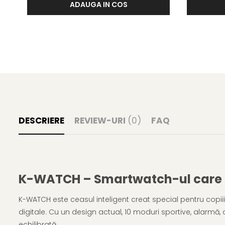
ADAUGA IN COS
DESCRIERE
REVIEW-URI
(0)
FAQ
K-WATCH – Smartwatch-ul care c
K-WATCH este ceasul inteligent creat special pentru copiii d
digitale. Cu un design actual, 10 moduri sportive, alarmă, 
echilibrată.