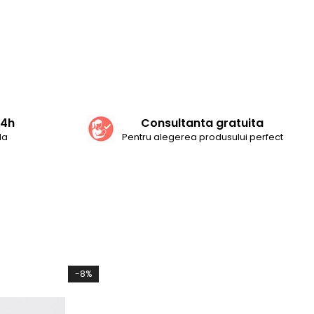
24h
Consultanta gratuita
da
Pentru alegerea produsului perfect
-8%
NO