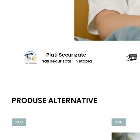
Saltele120x60 cm
Saltelute de activitati
Tablite magetice si accesorii
Umidificatore
Plati Securizate
Plati securizate - Netopia
PRODUSE ALTERNATIVE
NOU
NOU