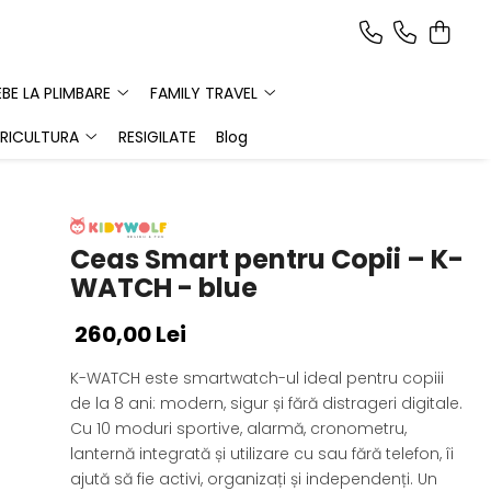
EBE LA PLIMBARE
FAMILY TRAVEL
RICULTURA
RESIGILATE
Blog
Ceas Smart pentru Copii – K-
WATCH - blue
260,00 Lei
K-WATCH este smartwatch-ul ideal pentru copiii
de la 8 ani: modern, sigur și fără distrageri digitale.
Cu 10 moduri sportive, alarmă, cronometru,
lanternă integrată și utilizare cu sau fără telefon, îi
ajută să fie activi, organizați și independenți. Un